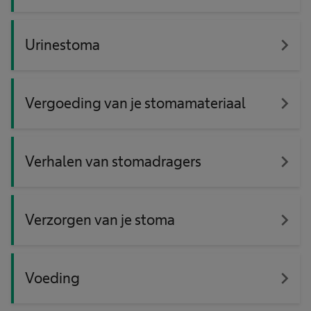
navigate_next
Urinestoma
navigate_next
Vergoeding van je stomamateriaal
navigate_next
Verhalen van stomadragers
navigate_next
Verzorgen van je stoma
navigate_next
Voeding