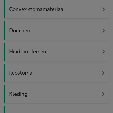
navigate_next
Convex stomamateriaal
navigate_next
Douchen
navigate_next
Huidproblemen
navigate_next
Ileostoma
navigate_next
Kleding