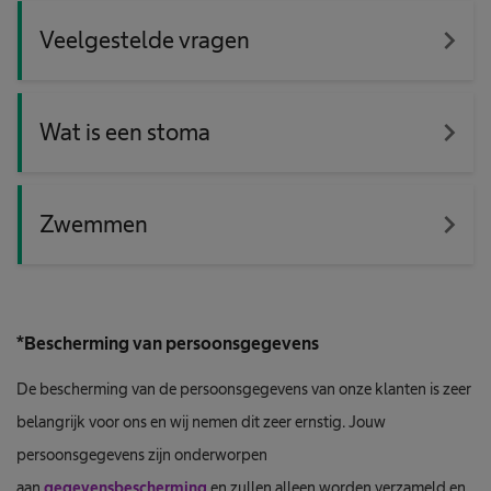
navigate_next
Veelgestelde vragen
navigate_next
Wat is een stoma
navigate_next
Zwemmen
*Bescherming van persoonsgegevens
De bescherming van de persoonsgegevens van onze klanten is zeer
belangrijk voor ons en wij nemen dit zeer ernstig. Jouw
persoonsgegevens zijn onderworpen
aan
gegevensbescherming
en zullen alleen worden verzameld en