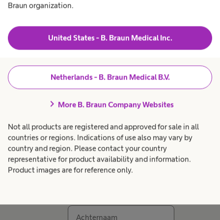
Advies
Braun organization.
Wil je graag ander
United States - B. Braun Medical Inc.
stomamateriaal proberen?
Laat dan hier je gegevens achter. Onze
Netherlands - B. Braun Medical B.V.
stomaverpleegkundige Yvette helpt je graag op
chevron_right
weg met een vrijblijvend advies.
More B. Braun Company Websites
Not all products are registered and approved for sale in all
countries or regions. Indications of use also may vary by
country and region. Please contact your country
Voornaam
*
representative for product availability and information.
Product images are for reference only.
Achternaam
*