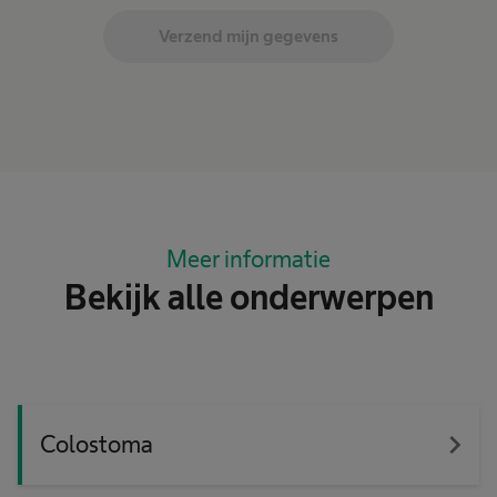
Verzend mijn gegevens
Meer informatie
Bekijk alle onderwerpen
navigate_next
Colostoma