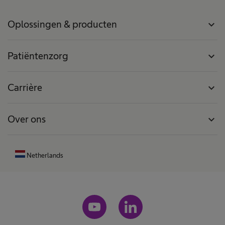
Oplossingen & producten
expand_more
Patiëntenzorg
expand_more
Carrière
expand_more
Over ons
expand_more
Netherlands