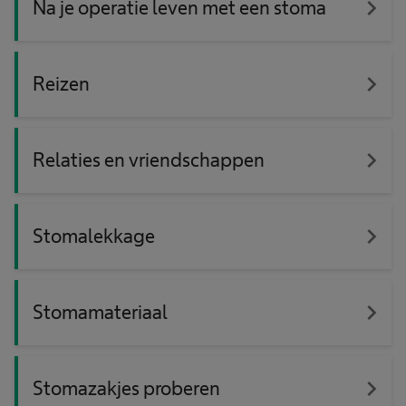
navigate_next
Na je operatie leven met een stoma
navigate_next
Reizen
navigate_next
Relaties en vriendschappen
navigate_next
Stomalekkage
navigate_next
Stomamateriaal
navigate_next
Stomazakjes proberen