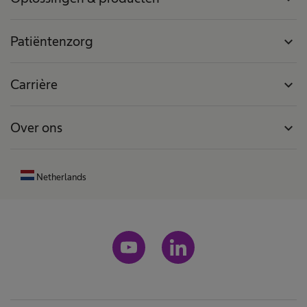
Patiëntenzorg
expand_more
Carrière
expand_more
Over ons
expand_more
Netherlands