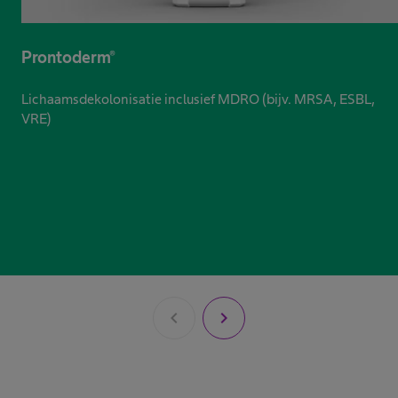
Prontoderm®
Lichaamsdekolonisatie inclusief MDRO (bijv. MRSA, ESBL,
VRE)
chevron_left
chevron_right