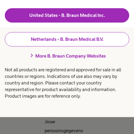
E-mailadres
*
United States - B. Braun Medical Inc.
Netherlands - B. Braun Medical B.V.
Privacyverklaring
*
chevron_right
More B. Braun Company Websites
Ik ga akkoord
met de
Not all products are registered and approved for sale in all
privacyverkla
countries or regions. Indications of use also may vary by
country and region. Please contact your country
ring
representative for product availability and information.
Product images are for reference only.
Bescherming van
persoonsgegevens
Jouw
persoonsgegevens