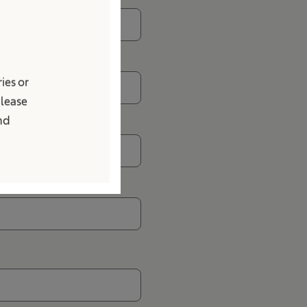
ies or
Please
and