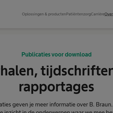
Oplossingen & producten
Patiëntenzorg
Carrière
Over
Publicaties voor download
halen, tijdschrifte
rapportages
ties geven je meer informatie over B. Braun
e inzicht in de onderwerpen waar we mee bez