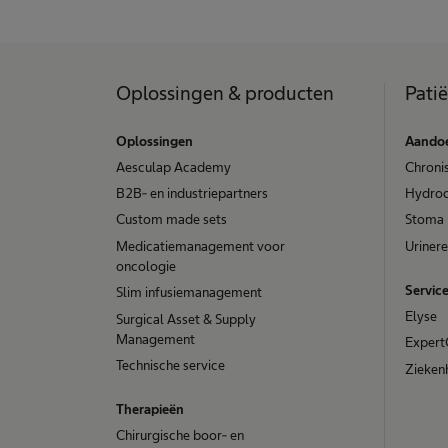
Oplossingen & producten
Pati
Oplossingen
Aando
Aesculap Academy
Chronis
B2B- en industriepartners
​​Hydro
Custom made sets
Stoma
Medicatiemanagement voor
Urinere
oncologie
Servic
Slim infusiemanagement
Elyse
Surgical Asset & Supply
Management
Expert
Technische service
Ziekenh
Therapieën
Chirurgische boor- en