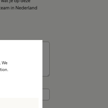
 wat je op deze
team in Nederland
p. We
tion.