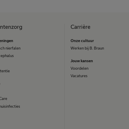
ëntenzorg
Carrière
eningen
Onze cultuur
ch nierfalen
Werken bij B. Braun
cephalus
Jouw kansen
Voordelen
tentie
Vacatures
e
Care
uisinfecties