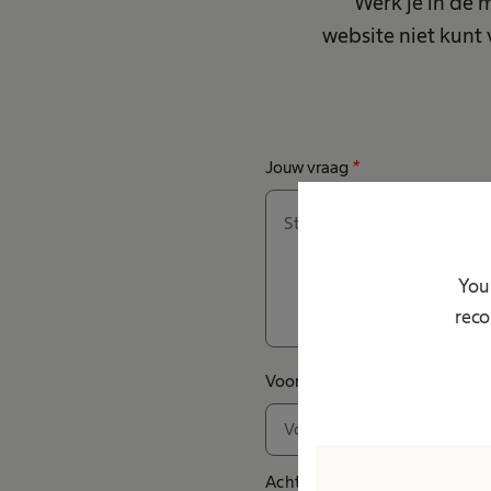
Werk je in de 
website niet kun
Jouw vraag
*
Your
reco
Voornaam
*
Achternaam
*