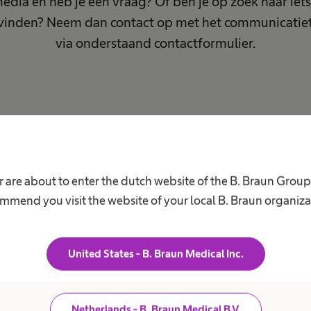
media en heb je een vraag? Of ben je op zoek naar iets
t vinden? Neem dan contact op met het communicatie
via onderstaand contactformulier.
 are about to enter the dutch website of the B. Braun Grou
mmend you visit the website of your local B. Braun organiza
United States - B. Braun Medical Inc.
Netherlands - B. Braun Medical B.V.