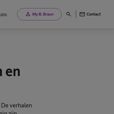
person
mail
search
 ons
My B. Braun
Contact
n en
. De verhalen
ig zijn.