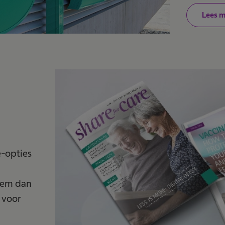
Lees 
e-opties
Neem dan
e voor