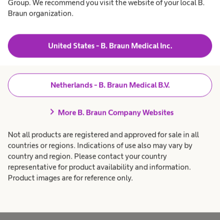
Group. We recommend you visit the website of your local B.
herstellen en de levenskwaliteit verbetert.
Braun organization.
Voeding tijdens de oncologiebehandeling
United States - B. Braun Medical Inc.
Netherlands - B. Braun Medical B.V.
chevron_right
More B. Braun Company Websites
Not all products are registered and approved for sale in all
countries or regions. Indications of use also may vary by
country and region. Please contact your country
representative for product availability and information.
Product images are for reference only.