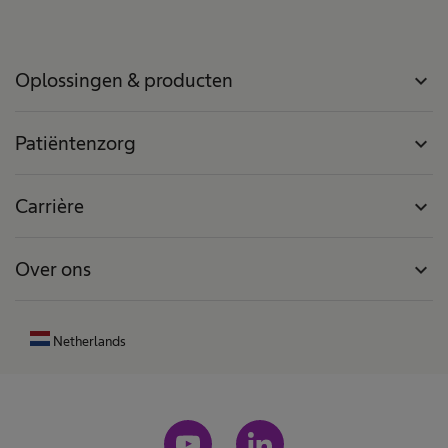
Oplossingen & producten
expand_more
Patiëntenzorg
expand_more
Carrière
expand_more
Over ons
expand_more
Netherlands