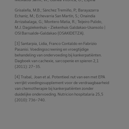
Grisaleña, M.B.; Sánchez Tremiño, P.; Barayazarra
Echaniz, M.; Echevarria San Martín, S.; Onaindia
Arrizabalaga, G.; Montero Matia, R.; Teijeiro Pulido,
M.J. Dagziekenhuis – Ziekenhuis Galdakao-Usansolo |
OSI Barrualde-Galdakao (OSAKIDETZA).
[3] Santarpia, Lidia, Franco Contaldo en Fabrizio
Pasanisi. Voedingsscreening en vroegtijdige
behandeling van ondervoeding bij kankerpatiënten.
Dagboek van cachexie, sarcopenie en spieren 2,1
(2011): 27-35.
[4] Trabal, Joan et al. Potentieel nut van een met EPA
verrijkt voedingssupplement voor de verdraagbaarheid
van chemotherapie bij kankerpatiënten zonder
duidelijke ondervoeding. Nutricion hospitalaria 25,5
(2010): 736-740.