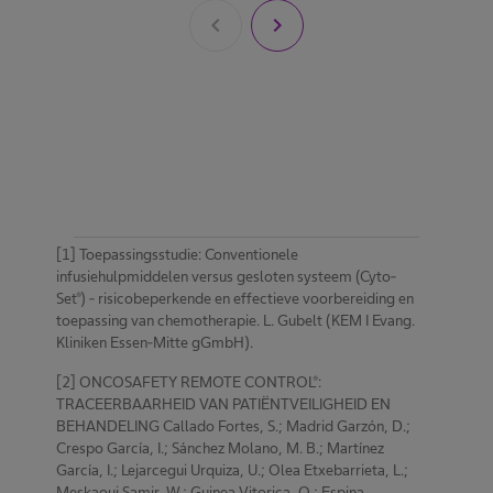
chevron_left
chevron_right
[1] Toepassingsstudie: Conventionele
infusiehulpmiddelen versus gesloten systeem (Cyto-
Set®) - risicobeperkende en effectieve voorbereiding en
toepassing van chemotherapie. L. Gubelt (KEM I Evang.
Kliniken Essen-Mitte gGmbH).
[2] ONCOSAFETY REMOTE CONTROL®:
TRACEERBAARHEID VAN PATIËNTVEILIGHEID EN
BEHANDELING Callado Fortes, S.; Madrid Garzón, D.;
Crespo García, I.; Sánchez Molano, M. B.; Martínez
García, I.; Lejarcegui Urquiza, U.; Olea Etxebarrieta, L.;
Meskaoui Samir, W.; Guinea Vitorica, O.; Espina