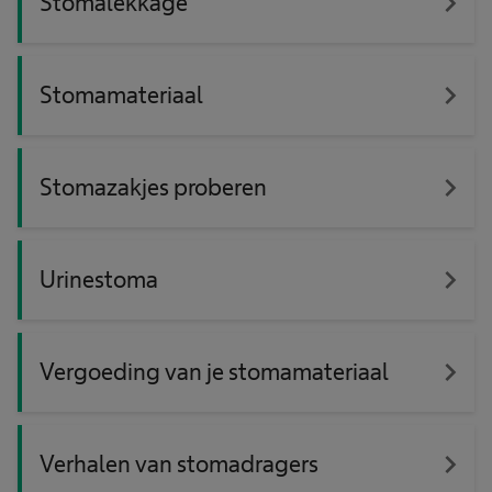
navigate_next
Stomalekkage
navigate_next
Stomamateriaal
navigate_next
Stomazakjes proberen
navigate_next
Urinestoma
navigate_next
Vergoeding van je stomamateriaal
navigate_next
Verhalen van stomadragers