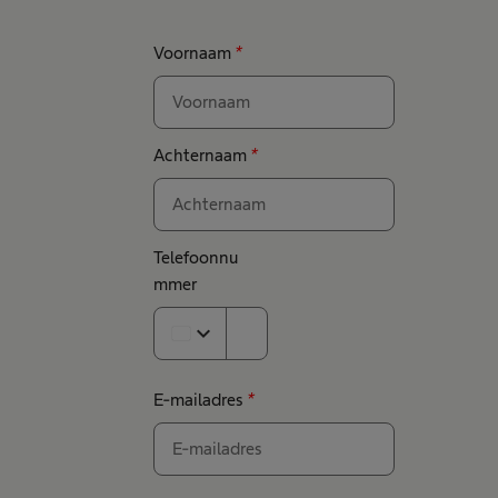
Voornaam
*
Achternaam
*
Telefoonnu
mmer
expand_more
E-mailadres
*