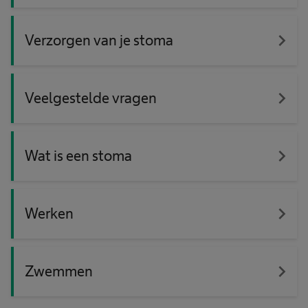
navigate_next
Verzorgen van je stoma
navigate_next
Veelgestelde vragen
navigate_next
Wat is een stoma
navigate_next
Werken
navigate_next
Zwemmen