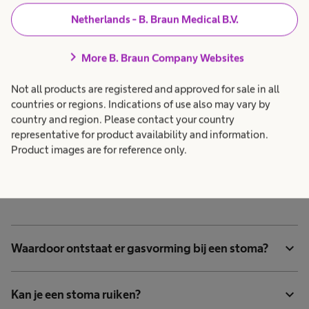
kan de ontlasting beter indikken. Vier of vijf
Netherlands - B. Braun Medical B.V.
kleine maaltijden (met drinken) zijn beter dan
één grote en wat kleine maaltijden. Eet niet te
chevron_right
More B. Braun Company Websites
veel voordat je gaat slapen, omdat de stoma ’s
nachts dan veel ontlasting gaat produceren.
Not all products are registered and approved for sale in all
countries or regions. Indications of use also may vary by
country and region. Please contact your country
representative for product availability and information.
Product images are for reference only.
Alle voedingstips voor
stomadragers op een rijtje
expand_more
Waardoor ontstaat er gasvorming bij een stoma?
expand_more
Kan je een stoma ruiken?