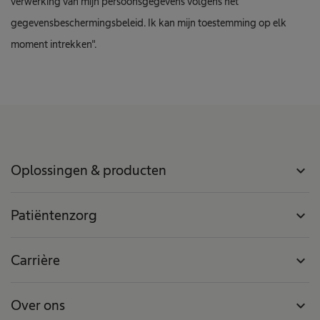
verwerking van mijn persoonsgegevens volgens het
gegevensbeschermingsbeleid. Ik kan mijn toestemming op elk
moment intrekken".
Oplossingen & producten
expand_more
Patiëntenzorg
expand_more
Carrière
expand_more
Over ons
expand_more