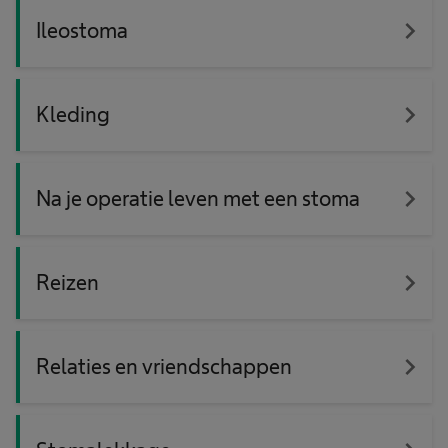
navigate_next
Ileostoma
navigate_next
Kleding
navigate_next
Na je operatie leven met een stoma
navigate_next
Reizen
navigate_next
Relaties en vriendschappen