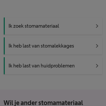
navigate_next
Ik zoek stomamateriaal
navigate_next
Ik heb last van stomalekkages
navigate_next
Ik heb last van huidproblemen
Wil je ander stomamateriaal