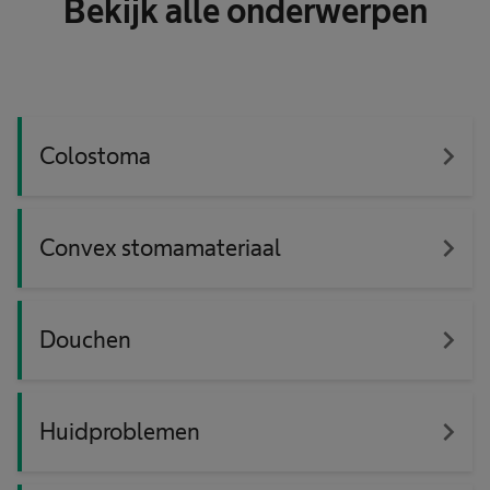
Bekijk alle onderwerpen
navigate_next
Colostoma
navigate_next
Convex stomamateriaal
navigate_next
Douchen
navigate_next
Huidproblemen