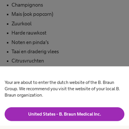
Champignons
Mais (ook popcorn)
Zuurkool
Harde rauwkost
Noten en pinda’s
Taai en draderig vlees
Citrusvruchten
Verse ananas
Gedroogde vruchten (dadels, vijgen en pruimen)
Your are about to enter the dutch website of the B. Braun
Kokosproducten
Group. We recommend you visit the website of your local B.
Braun organization.
Eet regelmatig kleine maaltijden. Wanneer je al
United States - B. Braun Medical Inc.
je eten en drinken goed over de dag verspreidt,