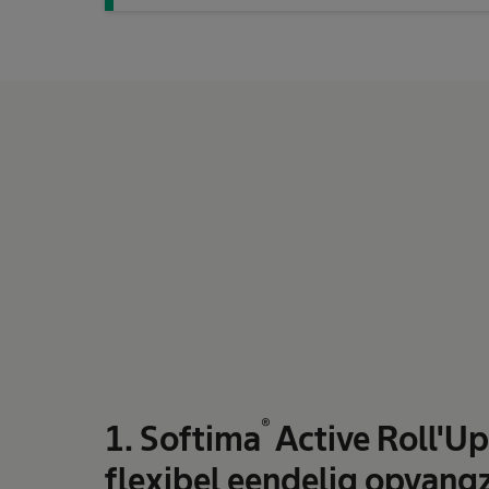
®
1. Softima
Active Roll'Up
flexibel eendelig opvangz