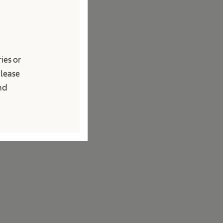
ies or
Please
and