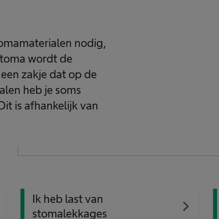
stomamaterialen nodig,
n stoma wordt de
 een zakje dat op de
ialen heb je soms
t is afhankelijk van
Ik heb last van
xt
navigate_next
stomalekkages