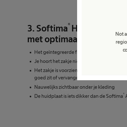
®
3. Softima
High Flow
- E
Not a
met optimaal draagcomf
regio
co
Het geïntegreerde filter laat geen ongewen
Je hoort het zakje niet als je beweegt
Het zakje is voorzien van een kijkvenster om
goed zit of vervangen moet worden
Nauwelijks zichtbaar onder je kleding
®
De huidplaat is iets dikker dan de Softima
A