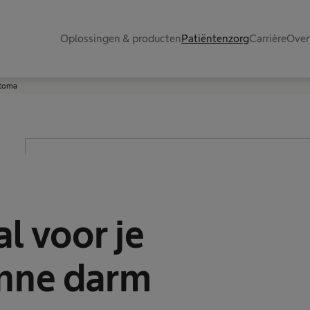
Oplossingen & producten
Patiëntenzorg
Carrière
Over
stoma
l voor je
unne darm