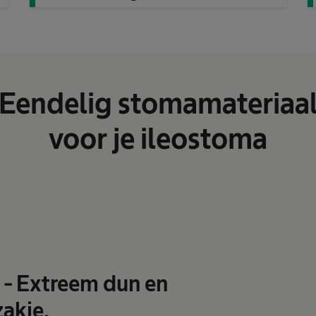
Eendelig stomamateriaa
voor je ileostoma
 - Extreem dun en
akje.