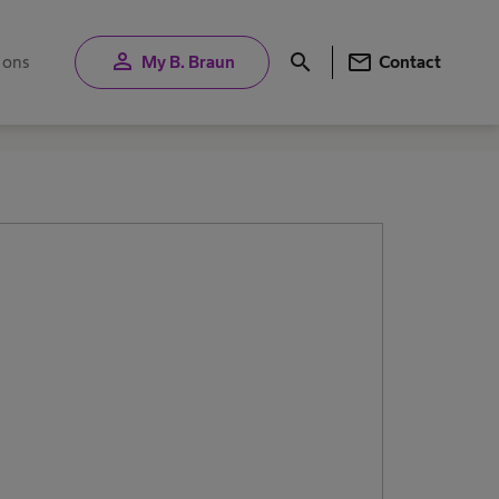
person
mail
search
 ons
My B. Braun
Contact