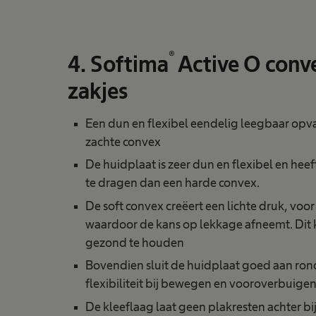
®
4. Softima
Active O conv
zakjes
Een dun en flexibel eendelig leegbaar opva
zachte convex
De huidplaat is zeer dun en flexibel en hee
te dragen dan een harde convex.
De soft convex creëert een lichte druk, voo
waardoor de kans op lekkage afneemt. Dit 
gezond te houden
Bovendien sluit de huidplaat goed aan ro
flexibiliteit bij bewegen en vooroverbuige
De kleeflaag laat geen plakresten achter b