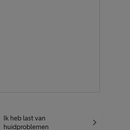
Ik heb last van
navigate_next
huidproblemen