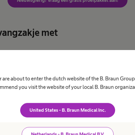
Nieuwsgierig? Vraag een gratis proefpakket aan!
vangzakje met
ste geurtjes vrij komen
 te kunnen controleren of je zakje nog
 are about to enter the dutch website of the B. Braun Grou
mmend you visit the website of your local B. Braun organiza
ctive huidplaat
United States - B. Braun Medical Inc.
Nieuwsgierig? Vraag een gratis proefpakket aan!
Netherlands - B. Braun Medical B.V.