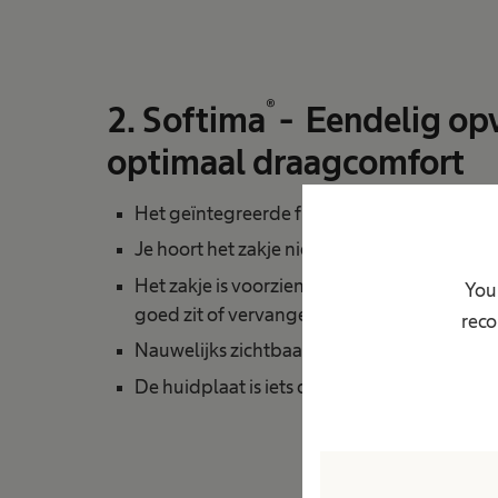
®
2. Softima
- Eendelig op
optimaal draagcomfort
Het geïntegreerde filter laat geen ongewen
Je hoort het zakje niet als je beweegt
Het zakje is voorzien van een kijkvenster om
Your
goed zit of vervangen moet worden
reco
Nauwelijks zichtbaar onder je kleding
®
De huidplaat is iets dikker dan de Softima
A