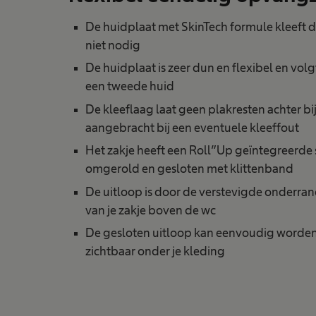
De huidplaat met SkinTech formule kleeft d
niet nodig
De huidplaat is zeer dun en flexibel en vol
een tweede huid
De kleeflaag laat geen plakresten achter b
aangebracht bij een eventuele kleeffout
Het zakje heeft een Roll”Up geïntegreerde 
omgerold en gesloten met klittenband
De uitloop is door de verstevigde onderran
van je zakje boven de wc
De gesloten uitloop kan eenvoudig worden 
zichtbaar onder je kleding