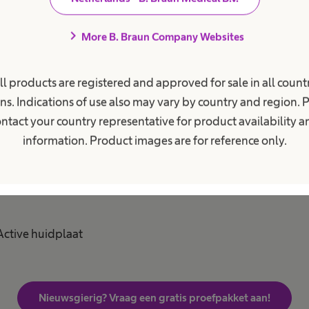
chevron_right
More B. Braun Company Websites
endelig opvangzakje
ll products are registered and approved for sale in all countr
ort
ns. Indications of use also may vary by country and region. 
ntact your country representative for product availability 
ste geurtjes vrij komen
information. Product images are for reference only.
 te kunnen controleren of je zakje nog
ctive huidplaat
Nieuwsgierig? Vraag een gratis proefpakket aan!