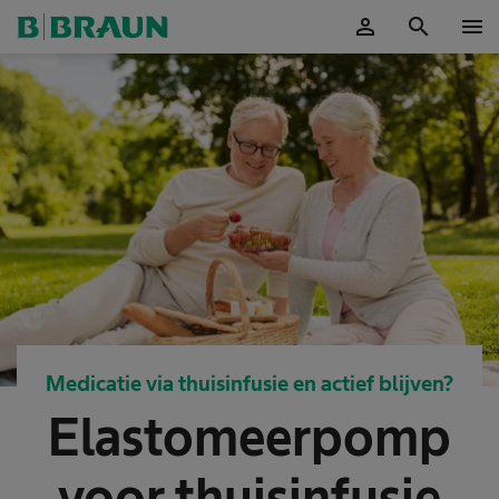
person
search
menu
Accepteer
Medicatie via thuisinfusie en actief blijven?
Elastomeerpomp
voor thuisinfusie