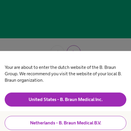
chevron_left
chevron_right
Your are about to enter the dutch website of the B. Braun
Group. We recommend you visit the website of your local B.
Braun organization.
United States - B. Braun Medical Inc.
Neem contact op
met onze experts
Netherlands - B. Braun Medical B.V.
Zorg ervoor dat je alle velden met