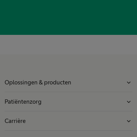
Oplossingen & producten
expand_more
Patiëntenzorg
expand_more
Carrière
expand_more