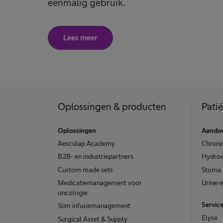
eenmalig gebruik.
Lees meer
Oplossingen & producten
Pati
Oplossingen
Aando
Aesculap Academy
Chronis
B2B- en industriepartners
​​Hydro
Custom made sets
Stoma
Medicatiemanagement voor
Urinere
oncologie
Servic
Slim infusiemanagement
Elyse
Surgical Asset & Supply