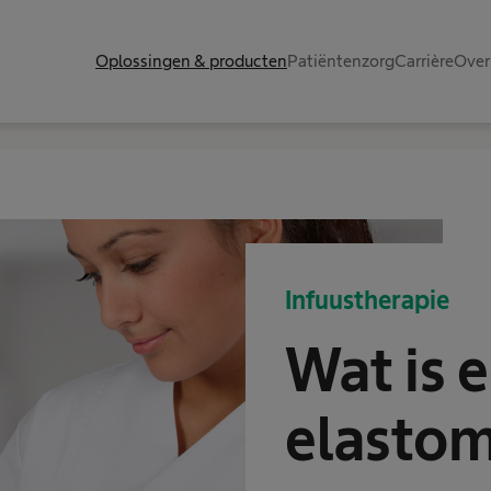
Oplossingen & producten
Patiëntenzorg
Carrière
Over
Infuustherapie
Wat is 
elasto