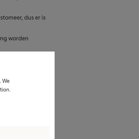
stomeer, dus er is
ding worden
dt kleiner tijdens
p. We
tion.
 bij