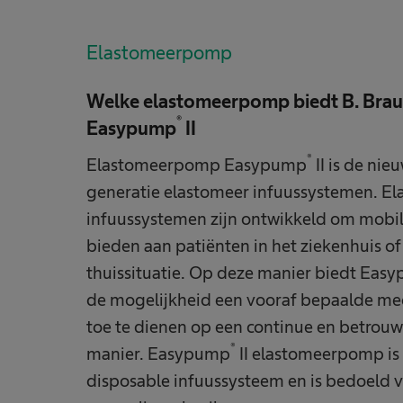
Elastomeerpomp
Welke elastomeerpomp biedt B. Brau
®
Easypump
II
®
Elastomeerpomp Easypump
II is de nie
generatie elastomeer infuussystemen. E
infuussystemen zijn ontwikkeld om mobili
bieden aan patiënten in het ziekenhuis of
thuissituatie. Op deze manier biedt Eas
de mogelijkheid een vooraf bepaalde me
toe te dienen op een continue en betrou
®
manier. Easypump
II elastomeerpomp is
disposable infuussysteem en is bedoeld 