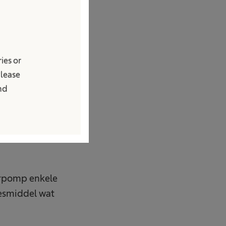
ij infecties).
 bij
ies or
Please
ld diuretica.
and
erpomp enkele
eesmiddel wat