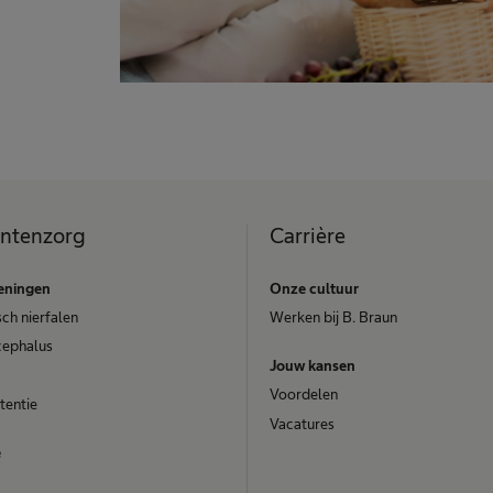
ëntenzorg
Carrière
eningen
Onze cultuur
ch nierfalen
Werken bij B. Braun
cephalus
Jouw kansen
Voordelen
tentie
Vacatures
e