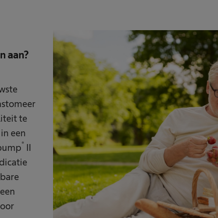
n aan?
uwste
lastomeer
teit te
 in een
®
ypump
II
dicatie
wbare
 een
voor