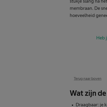
stukje slang na het
membraan. De sne
hoeveelheid genee
Heb j
Terug naar boven
Wat zijn d
Draagbaar: je 