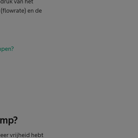
e druk van het
flowrate) en de
ompen?
omp?
er vrijheid hebt