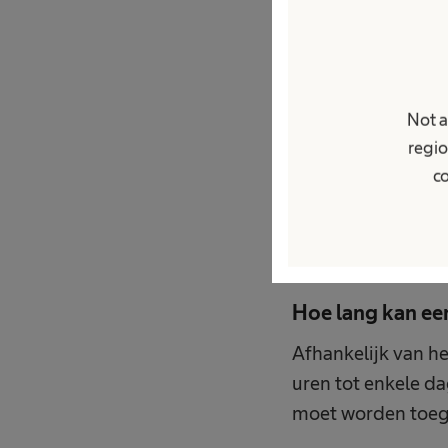
chemotherapie
Het toedienen v
Het toedienen 
Not a
pijnbestrijding)
regio
Het toedienen 
co
Terug naar boven
Hoe lang kan e
Afhankelijk van h
uren tot enkele d
moet worden toege