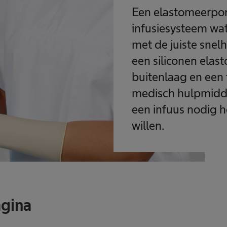
Een elastomeerpo
infusiesysteem wa
met de juiste snel
een siliconen ela
buitenlaag en een 
medisch hulpmidde
een infuus nodig 
willen.
agina