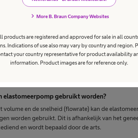
).
chevron_right
More B. Braun Company Websites
an antibiotica (geneesmiddelen die gebruikt worden b
van analgetica (geneesmiddelen die gebruikt worden
ll products are registered and approved for sale in all countr
.
ns. Indications of use also may vary by country and region. 
van verschillende andere geneesmiddelen bijvoorbee
ntact your country representative for product availability 
information. Product images are for reference only.
en elastomeerpomp gebruikt worden?
et volume en de snelheid (flowrate) kan de elastome
agen worden gebruikt. Dit is afhankelijk van het gen
diend en wordt bepaald door de arts.