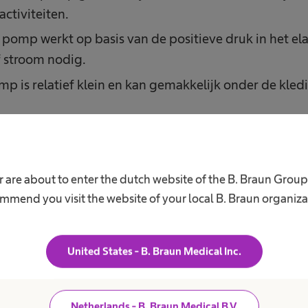
activiteiten.
de pomp werkt op basis van de positieve druk in het ela
f stroom nodig.
mp is relatief klein en kan gemakkelijk onder de kle
stomeerpomp maakt geen geluid.
®
otte van de pomp:
Easypump
II elastomeerpomp
wor
 are about to enter the dutch website of the B. Braun Grou
mmend you visit the website of your local B. Braun organiza
United States - B. Braun Medical Inc.
 elastomeerpompen gebruikt?
van cytostatica (geneesmiddelen die gebruikt worden
Netherlands - B. Braun Medical B.V.