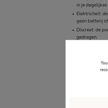
in je dagelijkse 
Elektriciteit: 
geen batterij o
Discreet: de po
gedragen.
Geluid: de ela
Afmeting/ gro
infusie.
Your
reco
Terug naar boven
Wanneer worden
Het toedienen 