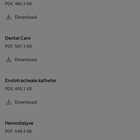
PDF, 486.3 KB
download
Download
Dental Care
PDF, 587.3 KB
download
Download
Endotracheale katheter
PDF, 490.1 KB
download
Download
Hemodialyse
PDF, 648.4 KB