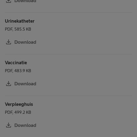
download
Download
Urinekatheter
PDF, 585.5 KB
download
Download
Vaccinatie
PDF, 483.9 KB
download
Download
Verpleeghuis
PDF, 499.2 KB
download
Download