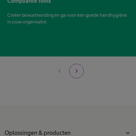
Compliance tools
Creëer bewustwording en ga voor een goede handhygiëne
in jouw organisatie.
chevron_left
chevron_right
Oplossingen & producten
expand_more