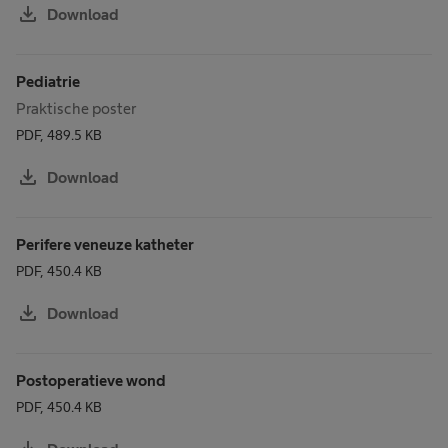
download
Download
Pediatrie
Praktische poster
PDF, 489.5 KB
download
Download
Perifere veneuze katheter
PDF, 450.4 KB
download
Download
Postoperatieve wond
PDF, 450.4 KB