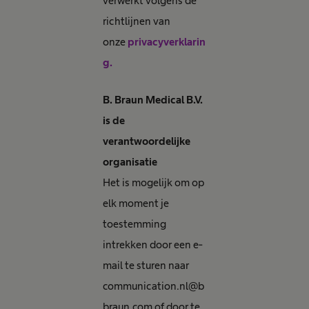
verwerkt volgens de
richtlijnen van
onze
privacyverklarin
g.
B. Braun Medical B.V.
is de
verantwoordelijke
organisatie
Het is mogelijk om op
elk moment je
toestemming
intrekken door een e-
mail te sturen naar
communication.nl@b
braun.com of door te