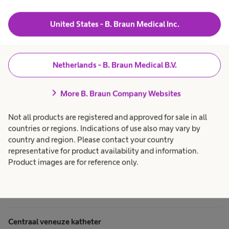
United States - B. Braun Medical Inc.
Netherlands - B. Braun Medical B.V.
chevron_right
Terug naar boven
More B. Braun Company Websites
Not all products are registered and approved for sale in all
Posters 5 momenten van handhygiëne
countries or regions. Indications of use also may vary by
country and region. Please contact your country
representative for product availability and information.
Vijf momenten van handhygiëne
Product images are for reference only.
PDF, 490.2 KB
download
Download
Centraal veneuze katheter