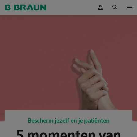
person
search
menu
Accepteer
Bescherm jezelf en je patiënten
5 momenten van