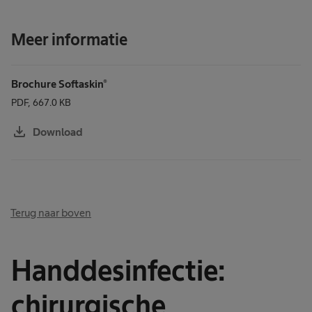
Meer informatie
Brochure Softaskin®
PDF, 667.0 KB
download
Download
Terug naar boven
Handdesinfectie:
chirurgische