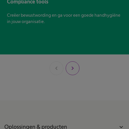
Compliance tools
Creëer bewustwording en ga voor een goede handhygiëne
in jouw organisatie.
chevron_left
chevron_right
Oplossingen & producten
expand_more