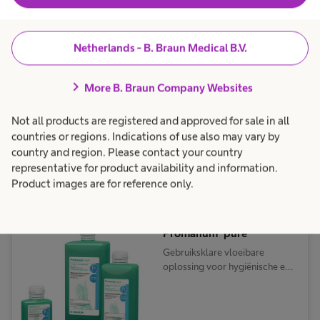
marieke.janssen@bbraun.com
+31 (0)6 222 30 802
Netherlands - B. Braun Medical B.V.
chevron_right
More B. Braun Company Websites
Waar kan Marieke jou mee helpen?
Not all products are registered and approved for sale in all
countries or regions. Indications of use also may vary by
country and region. Please contact your country
representative for product availability and information.
Producten handdesinfectie
Product images are for reference only.
Promanum® pure
Gebruiksklare vloeibare
oplossing voor hygiënische en
chirurgische handdesinfectie.