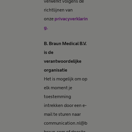
verwerkt volgens de
richtlijnen van
onze
privacyverklarin
g.
B. Braun Medical B.V.
is de
verantwoordelijke
organisatie
Het is mogelijk om op
elk moment je
toestemming
intrekken door een e-
mail te sturen naar
communication.nl@b
braun.com of door te