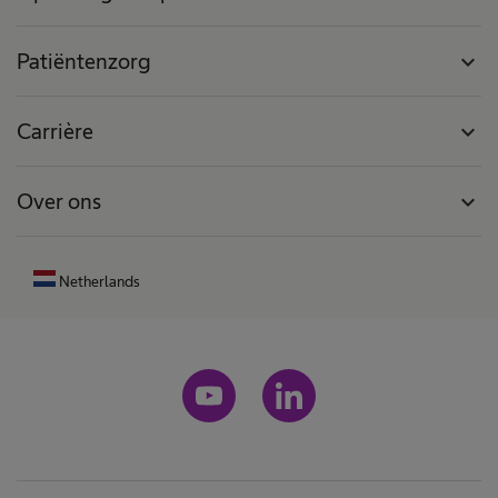
Patiëntenzorg
expand_more
Carrière
expand_more
Over ons
expand_more
Netherlands