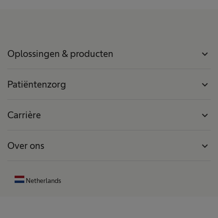
Oplossingen & producten
expand_more
Patiëntenzorg
expand_more
Carrière
expand_more
Over ons
expand_more
Netherlands