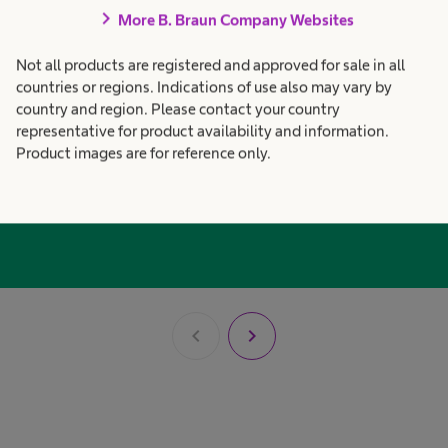
chevron_right
More B. Braun Company Websites
See better. See beyond.
Not all products are registered and approved for sale in all
countries or regions. Indications of use also may vary by
Lees meer over de uitzonderlijke 3D-beeldkwaliteit van
country and region. Please contact your country
®
EinsteinVision
en functies die zorgen voor puur kijkplezier
representative for product availability and information.
en goed zicht op het operatiegebied.
Product images are for reference only.
chevron_left
chevron_right