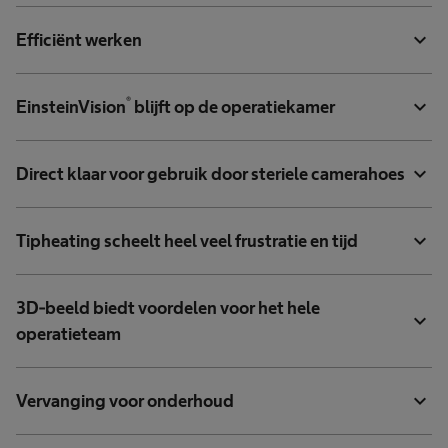
expand_more
Efficiënt werken
®
expand_more
EinsteinVision
blijft op de operatiekamer
expand_more
Direct klaar voor gebruik door steriele camerahoes
expand_more
Tipheating scheelt heel veel frustratie en tijd
3D-beeld biedt voordelen voor het hele
expand_more
operatieteam
expand_more
Vervanging voor onderhoud