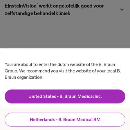
®
EinsteinVision
werkt ongelofelijk goed voor
expand_more
zelfstandige behandelkliniek
Terug naar boven
Your are about to enter the dutch website of the B. Braun
Group. We recommend you visit the website of your local B.
Braun organization.
United States - B. Braun Medical Inc.
Netherlands - B. Braun Medical B.V.