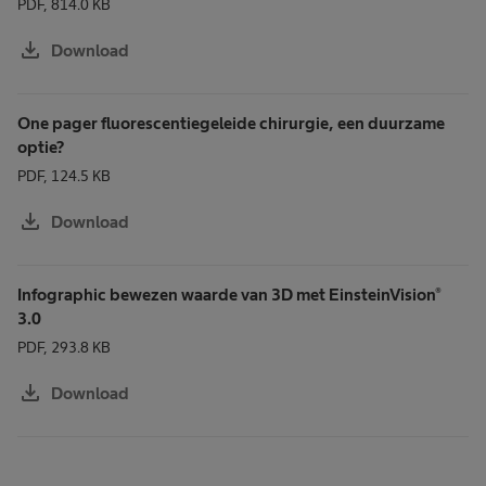
PDF, 814.0 KB
download
Download
One pager fluorescentiegeleide chirurgie, een duurzame
optie?
PDF, 124.5 KB
download
Download
Infographic bewezen waarde van 3D met EinsteinVision®
3.0
PDF, 293.8 KB
download
Download