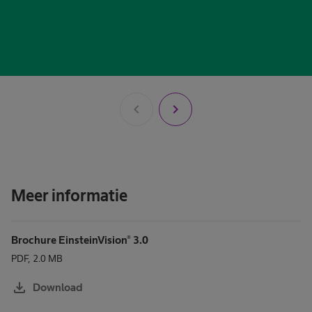
chevron_left
chevron_right
Meer informatie
Brochure EinsteinVision® 3.0
PDF, 2.0 MB
download
Download