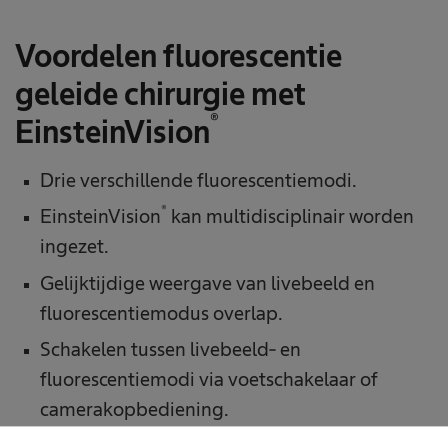
Voordelen fluorescentie
geleide chirurgie met
®
EinsteinVision
Drie verschillende fluorescentiemodi.
®
EinsteinVision
kan multidisciplinair worden
ingezet.
Gelijktijdige weergave van livebeeld en
fluorescentiemodus overlap.
Schakelen tussen livebeeld- en
fluorescentiemodi via voetschakelaar of
camerakopbediening.