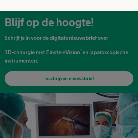
Blijf op de hoogte!
Schrijf je in voor de digitale nieuwsbrief over
®
3D-chirurgie met EinsteinVision
en laparoscopische
instrumenten.
Inschrijven nieuwsbrief