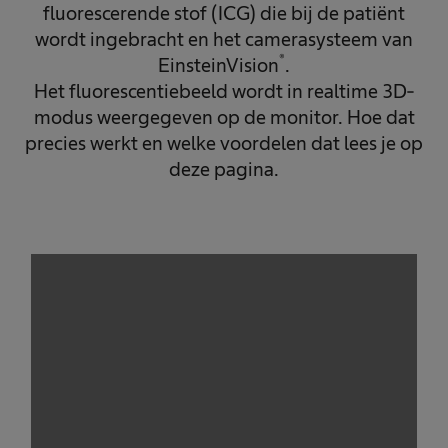
fluorescerende stof (ICG) die bij de patiënt
wordt ingebracht en het camerasysteem van
®
EinsteinVision
.
Het fluorescentiebeeld wordt in realtime 3D-
modus weergegeven op de monitor. Hoe dat
precies werkt en welke voordelen dat lees je op
deze pagina.
We need your consent to load the
service!
This content is not permitted to load due to
trackers that are not disclosed to the visitor.
The website owner needs to setup the site
with their CMP to add this content to the list
of technologies used.