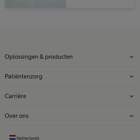
Oplossingen & producten
expand_more
Patiëntenzorg
expand_more
Carrière
expand_more
Over ons
expand_more
Netherlands