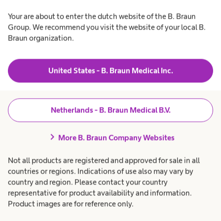
Your are about to enter the dutch website of the B. Braun
Group. We recommend you visit the website of your local B.
Braun organization.
Ontdek de voordelen van fluorescentie
geleide 3D-chirurgie met ICG voor
United States - B. Braun Medical Inc.
verschillende chirurgische specialisaties
Netherlands - B. Braun Medical B.V.
Download de infographic
chevron_right
More B. Braun Company Websites
Not all products are registered and approved for sale in all
countries or regions. Indications of use also may vary by
country and region. Please contact your country
representative for product availability and information.
Product images are for reference only.