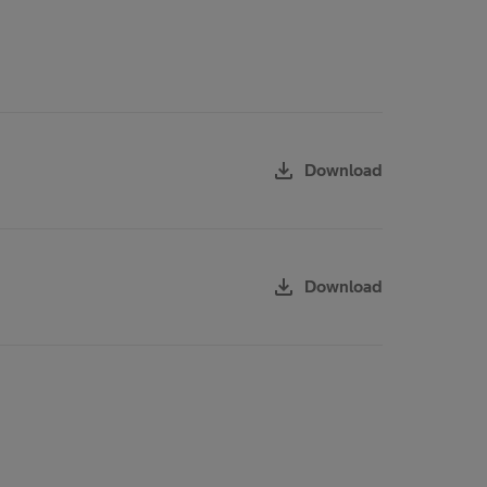
download
Download
download
Download