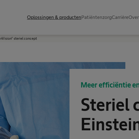
Oplossingen & producten
Patiëntenzorg
Carrière
Over
inVision® steriel concept
Meer efficiëntie e
Steriel
Einstei