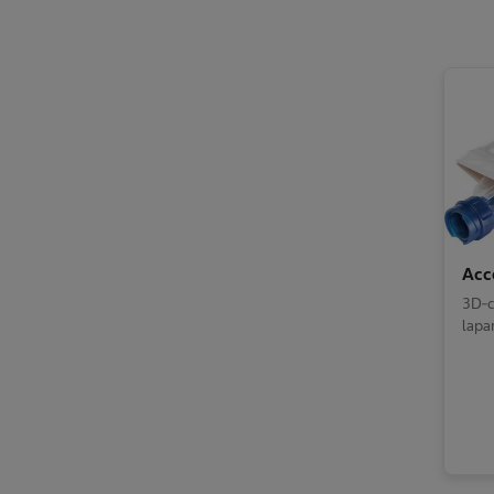
Acc
3D-c
lapa