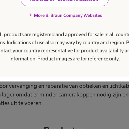
chevron_right
More B. Braun Company Websites
merahoes bespaart kosten en tijd
ll products are registered and approved for sale in all countr
ns. Indications of use also may vary by country and region. 
g sterilisatieprocedures
ntact your country representative for product availability 
information. Product images are for reference only.
kop wordt voorzien van een steriele hoes besparen 
n en tijd van meer dan negentig sterilisatieprocedure
nstante hoge beeldkwaliteit, een langere levensduur
oor vervanging en reparatie van optieken en lichtkab
 lager omdat er minder camerakoppen nodig zijn o
ies uit te voeren.