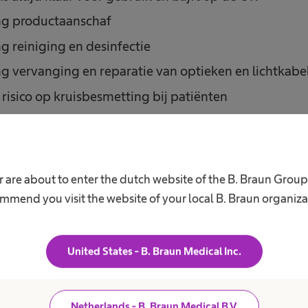
ng productaanschaf
g reiniging en desinfectie
g vervanging en reparatie van optieken en lichtkabe
risico op kruisbesmetting bij patiënten
 are about to enter the dutch website of the B. Braun Grou
Eén patiënt, één steri
mmend you visit the website of your local B. Braun organiza
Een simpel steriel barrièresysteem 
®
EinsteinVision
goed af. Met maxima
United States - B. Braun Medical Inc.
kunnen alle laparoscopische procedu
camerahoes vermindert het risico op
latex-vrij.
Netherlands - B. Braun Medical B.V.