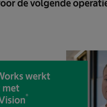
oor de volgende operati
orks werkt
t met
®
Vision