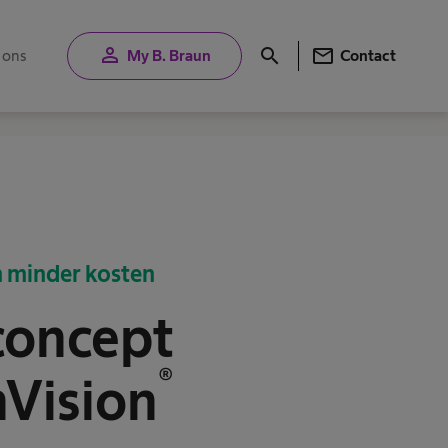
person
mail
search
 ons
My B. Braun
Contact
n minder kosten
 concept
®
nVision