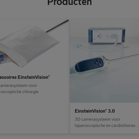
Producten
essoires EinsteinVision®
amerasysteem voor
roscopische chirurgie
EinsteinVision® 3.0
3D camerasysteem voor
laparoscopische en cardiothorax
chirurgie