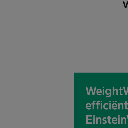
v
WeightW
efficiën
Einstein