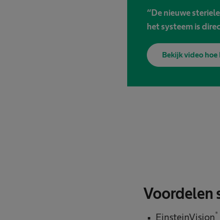
“De nieuwe steriel
het systeem is dire
Bekijk video hoe 
Voordelen s
®
EinsteinVision