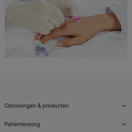
Oplossingen & producten
expand_more
Patiëntenzorg
expand_more