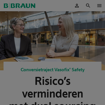
person
search
menu
Accepteer
Conversietraject Vasofix® Safety
Risico’s
verminderen