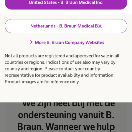
United States - B. Braun Medical Inc.
Kennisdeling en uitwisseling van ervaringen met
collega’s van andere ziekenhuizen binnen het
Netherlands - B. Braun Medical B.V.
LNAG regio Zuid-Nederland hebben een positief
bijgedrage geleverd aan het traject. Mede door
chevron_right
More B. Braun Company Websites
deze contacten, en contacten met collega’s in het
buitenland, hebben we draagvlak en vertrouwen
Not all products are registered and approved for sale in all
kunnen creëren binnen het ziekenhuis."
countries or regions. Indications of use also may vary by
country and region. Please contact your country
representative for product availability and information.
Product images are for reference only.
“We zijn heel blij met de
ondersteuning vanuit B.
Braun. Wanneer we hulp