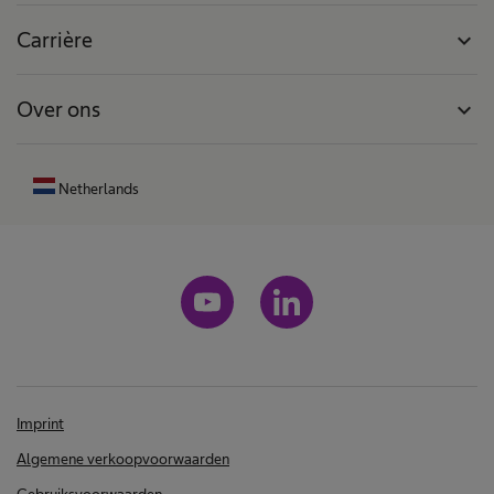
Carrière
expand_more
Over ons
expand_more
Netherlands
Imprint
Algemene verkoopvoorwaarden
Gebruiksvoorwaarden