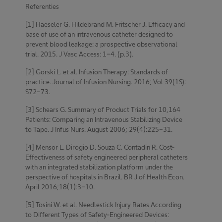
Referenties
[1] Haeseler G. Hildebrand M. Fritscher J. Efficacy and
base of use of an intravenous catheter designed to
prevent blood leakage: a prospective observational
trial. 2015. J Vasc Access: 1-4. (p.3).
[2] Gorski L. et al. Infusion Therapy: Standards of
practice. Journal of Infusion Nursing. 2016; Vol 39(1S):
S72-73.
[3] Schears G. Summary of Product Trials for 10,164
Patients: Comparing an Intravenous Stabilizing Device
to Tape. J Infus Nurs. August 2006; 29(4):225-31.
[4] Mensor L. Dirogio D. Souza C. Contadin R. Cost-
Effectiveness of safety engineered peripheral catheters
with an integrated stabilization platform under the
perspective of hospitals in Brazil. BR J of Health Econ.
April 2016;18(1):3-10.
[5] Tosini W. et al. Needlestick Injury Rates According
to Different Types of Safety-Engineered Devices: