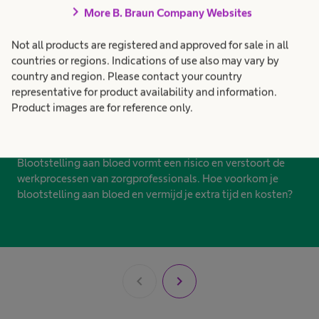
chevron_right
More B. Braun Company Websites
Not all products are registered and approved for sale in all
countries or regions. Indications of use also may vary by
country and region. Please contact your country
representative for product availability and information.
Product images are for reference only.
Bloedlekkage minimaliseren
Blootstelling aan bloed vormt een risico en verstoort de
werkprocessen van zorgprofessionals. Hoe voorkom je
blootstelling aan bloed en vermijd je extra tijd en kosten?
chevron_left
chevron_right