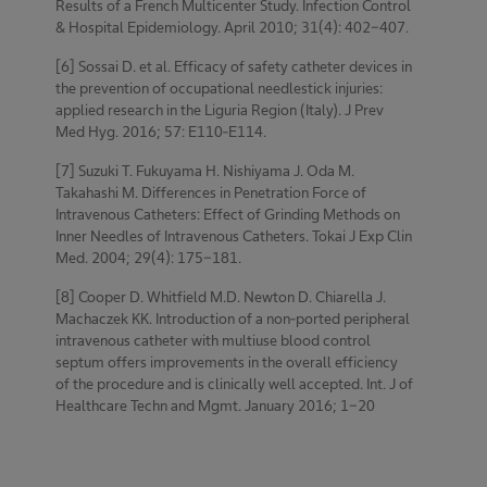
Results of a French Multicenter Study. Infection Control
& Hospital Epidemiology. April 2010; 31(4): 402-407.
[6] Sossai D. et al. Efficacy of safety catheter devices in
the prevention of occupational needlestick injuries:
applied research in the Liguria Region (Italy). J Prev
Med Hyg. 2016; 57: E110-E114.
[7] Suzuki T. Fukuyama H. Nishiyama J. Oda M.
Takahashi M. Differences in Penetration Force of
Intravenous Catheters: Effect of Grinding Methods on
Inner Needles of Intravenous Catheters. Tokai J Exp Clin
Med. 2004; 29(4): 175-181.
[8] Cooper D. Whitfield M.D. Newton D. Chiarella J.
Machaczek KK. Introduction of a non-ported peripheral
intravenous catheter with multiuse blood control
septum offers improvements in the overall efficiency
of the procedure and is clinically well accepted. Int. J of
Healthcare Techn and Mgmt. January 2016; 1-20