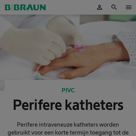
person
search
menu
Accepteer
PIVC
Perifere katheters
Perifere intraveneuze katheters worden
gebruikt voor een korte termijn toegang tot de