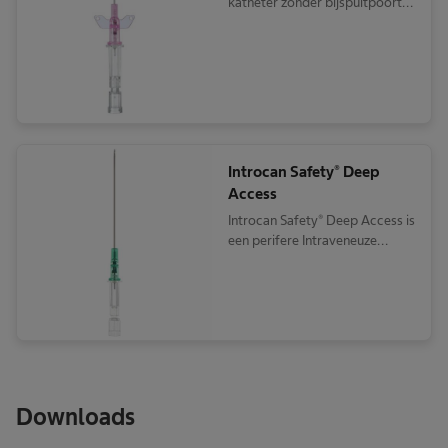
katheter zonder bijspuitpoort
met vleugels
Introcan Safety® Deep
Access
Introcan Safety® Deep Access is
een perifere Intraveneuze
katheter met een passief
veiligheidsmechanisme
Downloads