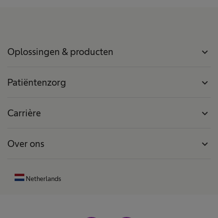
Oplossingen & producten
expand_more
Patiëntenzorg
expand_more
Carrière
expand_more
Over ons
expand_more
Netherlands