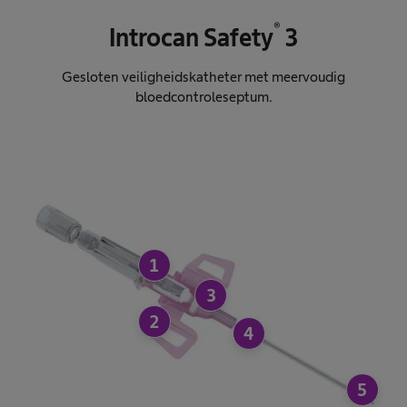
®
Introcan Safety
3
Gesloten veiligheidskatheter met meervoudig
bloedcontroleseptum.
1
3
2
4
5