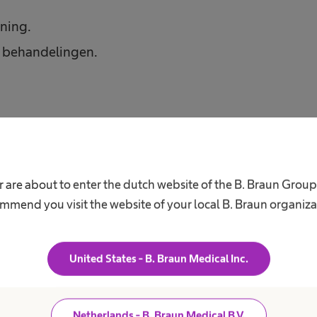
ening.
de behandelingen.
je een vraag of wil je meer weten
infuuspompen?
 are about to enter the dutch website of the B. Braun Grou
mmend you visit the website of your local B. Braun organiza
Contactformulier
United States - B. Braun Medical Inc.
Netherlands - B. Braun Medical B.V.