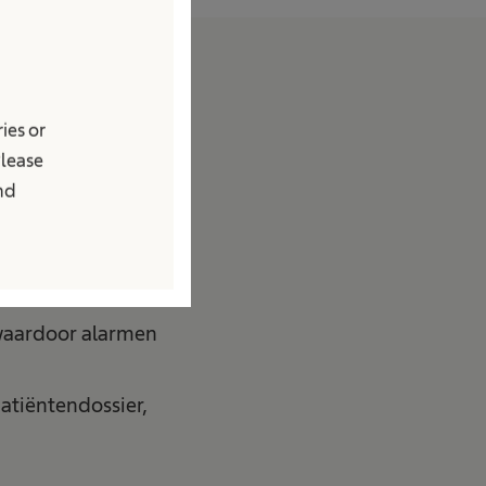
ies or
Please
verstoring van
and
 optimaliseren.
ing.
 waardoor alarmen
atiëntendossier,