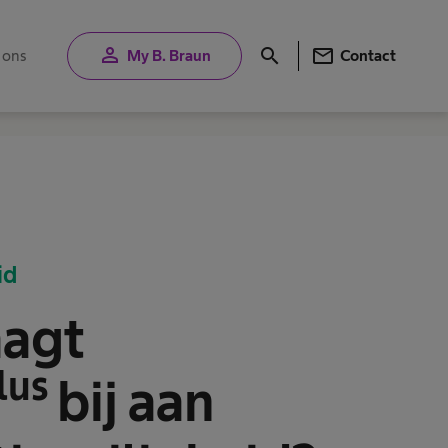
person
mail
search
 ons
My B. Braun
Contact
id
aagt
lus
bij aan