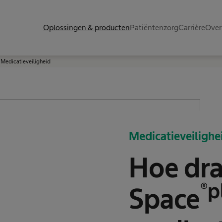
Oplossingen & producten
Patiëntenzorg
Carrière
Over
Medicatieveiligheid
Medicatieveilighe
Hoe dr
®p
Space