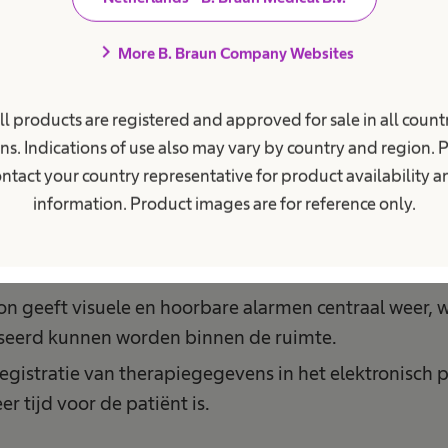
chevron_right
More B. Braun Company Websites
len op een rij
ll products are registered and approved for sale in all countr
formatie gestandaardiseerd en centraal beheerd.
ns. Indications of use also may vary by country and region. 
p-to-date met veilige instellingen. Updates zonder 
ntact your country representative for product availability 
sen.
information. Product images are for reference only.
ole om bedrijfsvoering van elke afdeling continue te
g met overzicht van lopende therapieën op de afdel
on geeft visuele en hoorbare alarmen centraal weer,
liseerd kunnen worden binnen de ruimte.
gistratie van therapiegegevens in het elektronisch p
r tijd voor de patiënt is.