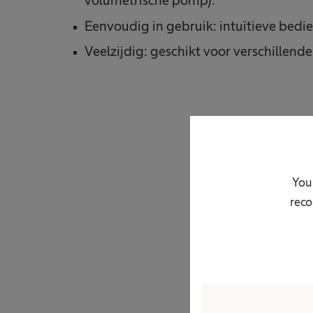
volumetrische pomp).
Eenvoudig in gebruik: intuïtieve bedi
Veelzijdig: geschikt voor verschillen
Heb 
Your
reco
Terug naar boven