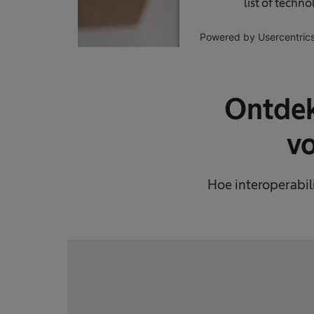
list of techn
Powered by
Usercentri
Plat
Ontdek
v
Hoe interoperabil