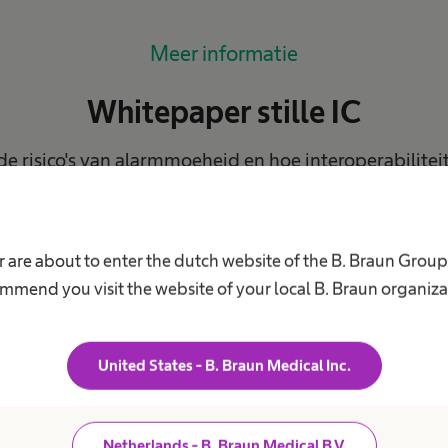
Meer informatie
Whitepaper stille IC
de risico's van alarmmoeheid en hoe interoperabilitei
steem de patiëntresultaten kunnen verbeteren en de 
rgpersoneel op de intensive care kunnen verminder
 are about to enter the dutch website of the B. Braun Grou
mmend you visit the website of your local B. Braun organiza
am
*
Achternaam
*
United States - B. Braun Medical Inc.
tie
*
Functie
*
Netherlands - B. Braun Medical B.V.