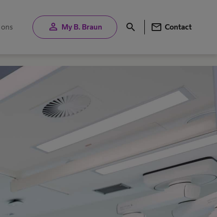
person
mail
search
 ons
My B. Braun
Contact