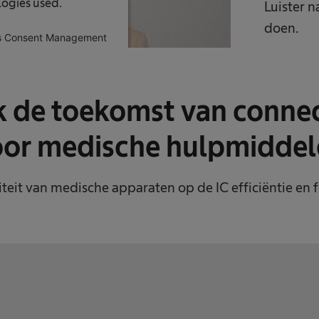
ologies used.
Luister n
doen.
cs Consent Management
form
 de toekomst van connect
oor medische hulpmiddel
iteit van medische apparaten op de IC efficiëntie en 