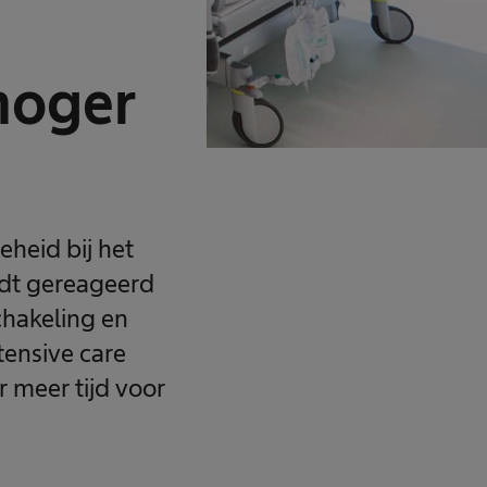
 hoger
heid bij het
rdt gereageerd
chakeling en
tensive care
 meer tijd voor