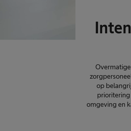
Inten
Overmatige 
zorgpersoneel
op belangri
prioriterin
omgeving en ka