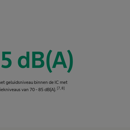
65
dB(A)
 het geluidsniveau binnen de IC met
[7, 8]
iekniveaus van 70 - 85 dB(A).