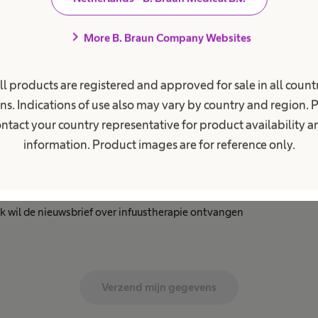
res
*
chevron_right
More B. Braun Company Websites
ll products are registered and approved for sale in all countr
ns. Indications of use also may vary by country and region. 
sgegevens
*
ntact your country representative for product availability 
ben akkoord met de informatie onderaan deze pagina over mijn p
information. Product images are for reference only.
ief
 ik wil de nieuwsbrief over infuustherapie ontvangen
Verzend mijn gegevens