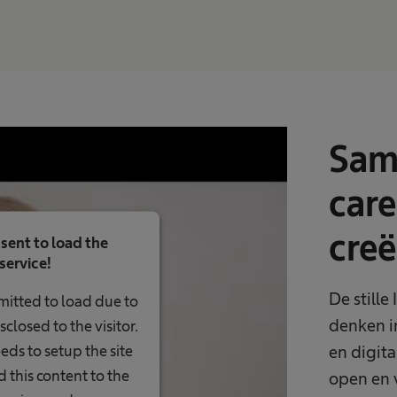
Sam
car
creë
sent to load the
service!
De still
rmitted to load due to
denken i
sclosed to the visitor.
ds to setup the site
en digit
 this content to the
open en 