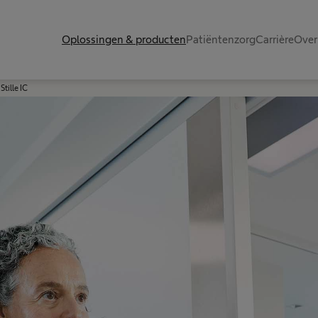
Oplossingen & producten
Patiëntenzorg
Carrière
Over
Stille IC