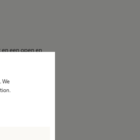
t en een open en
belasting van
en.
p. We
tion.