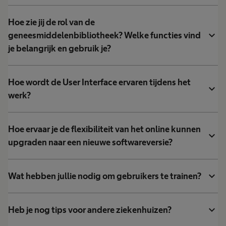
Hoe zie jij de rol van de
expand_more
geneesmiddelenbibliotheek? Welke functies vind
je belangrijk en gebruik je?
Hoe wordt de User Interface ervaren tijdens het
expand_more
werk?
Hoe ervaar je de flexibiliteit van het online kunnen
expand_more
upgraden naar een nieuwe softwareversie?
expand_more
Wat hebben jullie nodig om gebruikers te trainen?
expand_more
Heb je nog tips voor andere ziekenhuizen?