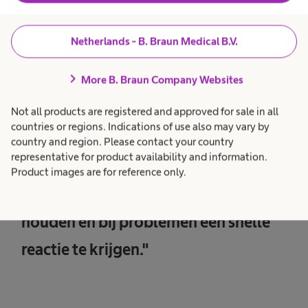
Netherlands - B. Braun Medical B.V.
chevron_right
More B. Braun Company Websites
Not all products are registered and approved for sale in all
countries or regions. Indications of use also may vary by
country and region. Please contact your country
representative for product availability and information.
"Een goede relatie met de leverancier
Product images are for reference only.
is belangrijk om de lijntjes kort te
houden en bij problemen een snelle
reactie te krijgen."