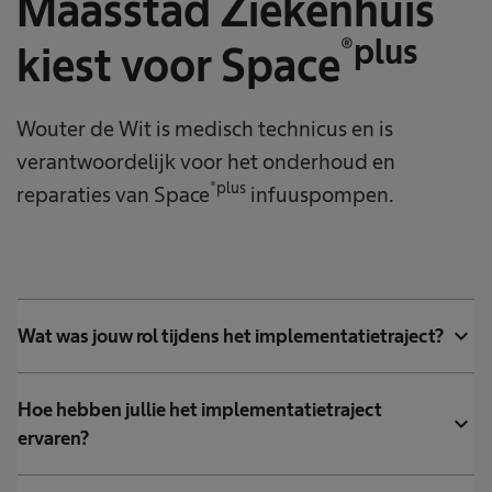
Maasstad Ziekenhuis
®plus
kiest voor Space
Wouter de Wit is medisch technicus en is
verantwoordelijk voor het onderhoud en
®plus
reparaties van Space
infuuspompen.
expand_more
Wat was jouw rol tijdens het implementatietraject?
Hoe hebben jullie het implementatietraject
expand_more
ervaren?