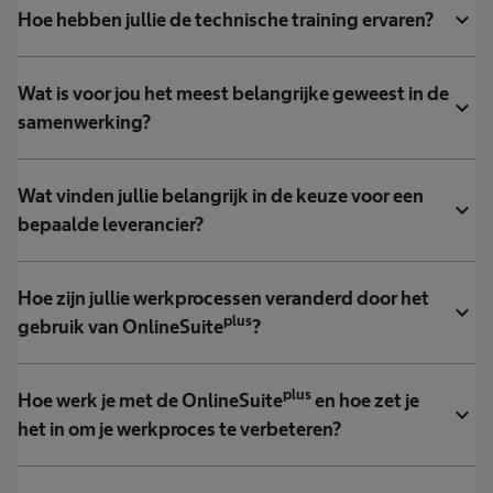
expand_more
Hoe hebben jullie de technische training ervaren?
Wat is voor jou het meest belangrijke geweest in de
expand_more
samenwerking?
Wat vinden jullie belangrijk in de keuze voor een
expand_more
bepaalde leverancier?
Hoe zijn jullie werkprocessen veranderd door het
expand_more
plus
gebruik van OnlineSuite
?
plus
Hoe werk je met de OnlineSuite
en hoe zet je
expand_more
het in om je werkproces te verbeteren?