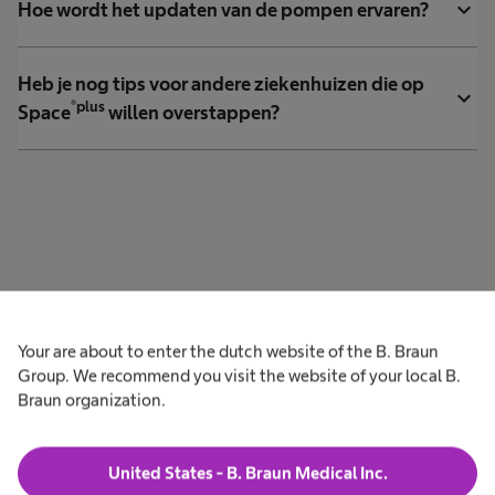
expand_more
Hoe wordt het updaten van de pompen ervaren?
Heb je nog tips voor andere ziekenhuizen die op
expand_more
®plus
Space
willen overstappen?
Your are about to enter the dutch website of the B. Braun
Group. We recommend you visit the website of your local B.
Braun organization.
United States - B. Braun Medical Inc.