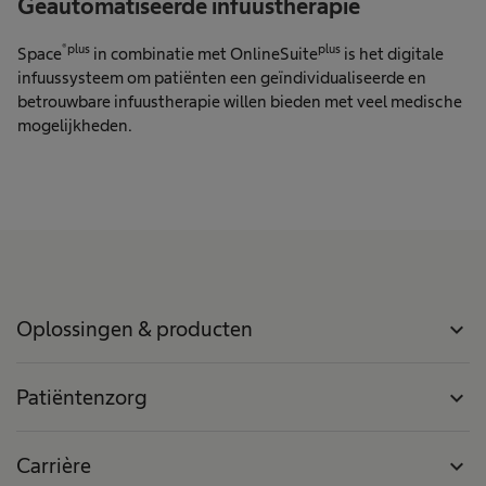
Geautomatiseerde infuustherapie
®plus
plus
Space
in combinatie met OnlineSuite
is het digitale
infuussysteem om patiënten een geïndividualiseerde en
betrouwbare infuustherapie willen bieden met veel medische
mogelijkheden.
Oplossingen & producten
expand_more
Patiëntenzorg
expand_more
Carrière
expand_more