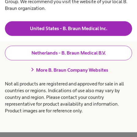
Group. We recommend you visit the website of your local B.
Braun organization.
United States - B. Braun Medical Inc.
Netherlands - B. Braun Medical B.V.
chevron_right
More B. Braun Company Websites
Not all products are registered and approved for sale in all
countries or regions. Indications of use also may vary by
Verpakking hechtmateriaal
country and region. Please contact your country
representative for product availability and information.
®
RacePack
is een nieuwe standaard voor
Product images are for reference only.
hechtdraadverpakking. Deze verpakking komt op een geheel
nieuwe manier de behoeften van jouw chirurgisch team
tegemoet. Lees hier meer.