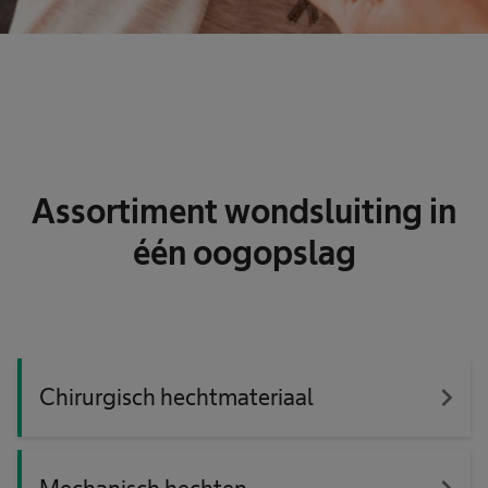
Assortiment wondsluiting in
één oogopslag
navigate_next
Chirurgisch hechtmateriaal