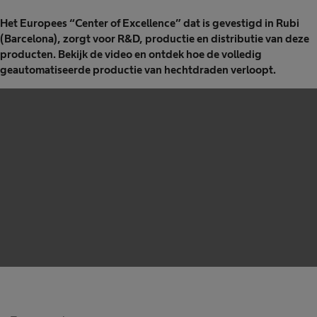
Het Europees “Center of Excellence” dat is gevestigd in Rubi
(Barcelona), zorgt voor R&D, productie en distributie van deze
producten. Bekijk de video en ontdek hoe de volledig
geautomatiseerde productie van hechtdraden verloopt.
We need your consent to load the service!
This content is not permitted to load due to trackers
that are not disclosed to the visitor. The website owner
needs to setup the site with their CMP to add this
content to the list of technologies used.
Powered by
Usercentrics Consent Management
Platform