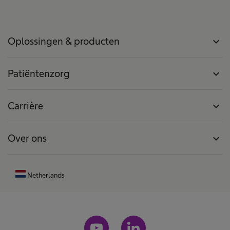
Oplossingen & producten
expand_more
Patiëntenzorg
expand_more
Carrière
expand_more
Over ons
expand_more
Netherlands