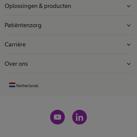
Oplossingen & producten
expand_more
Patiëntenzorg
expand_more
Carrière
expand_more
Over ons
expand_more
Netherlands