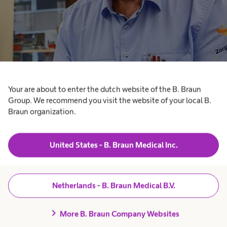
Your are about to enter the dutch website of the B. Braun
Group. We recommend you visit the website of your local B.
Braun organization.
United States - B. Braun Medical Inc.
Netherlands - B. Braun Medical B.V.
chevron_right
More B. Braun Company Websites