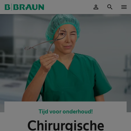
person
search
menu
Accepteer
Tijd voor onderhoud!
Chirurgische