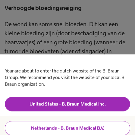
Verhoogde bloedingsneiging
De wond kan soms snel bloeden. Dit kan een
kleine bloeding zijn (door beschadiging van de
haarvaatjes) of een grote bloeding (wanneer de
tumor de bloedvaten (ader of slagader) in
®
groeit). Een alginaatverband zoals Askina
Sorb
Alginaat stelpt kleine bloedingen.
Your are about to enter the dutch website of the B. Braun
Group. We recommend you visit the website of your local B.
Braun organization.
Terug naar boven
United States - B. Braun Medical Inc.
Wondadviseur Ans
Netherlands - B. Braun Medical B.V.