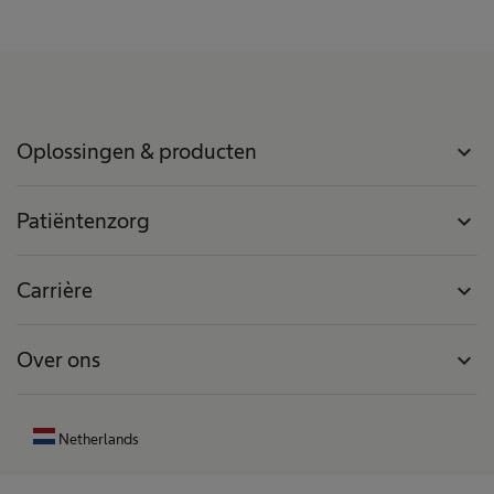
Oplossingen & producten
expand_more
Patiëntenzorg
expand_more
Carrière
expand_more
Over ons
expand_more
Netherlands