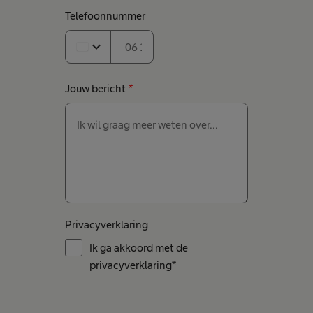
Telefoonnummer
expand_more
Jouw bericht
*
Privacyverklaring
Ik ga akkoord met de
privacyverklaring*