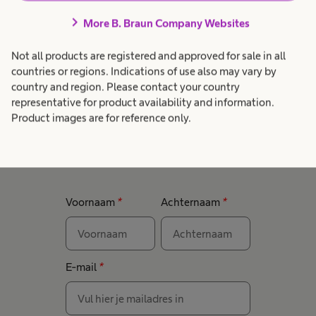
beantwoordt jouw
chevron_right
More B. Braun Company Websites
wondvragen!
Not all products are registered and approved for sale in all
countries or regions. Indications of use also may vary by
Heb je zelf een wondvraag? Of wil je iemand
country and region. Please contact your country
helpen die vragen over zijn of haar wond heeft?
representative for product availability and information.
Vul dan onderstaand formulier in en
Product images are for reference only.
wondadviseur Ans helpt je snel verder.
Voornaam
*
Achternaam
*
E-mail
*