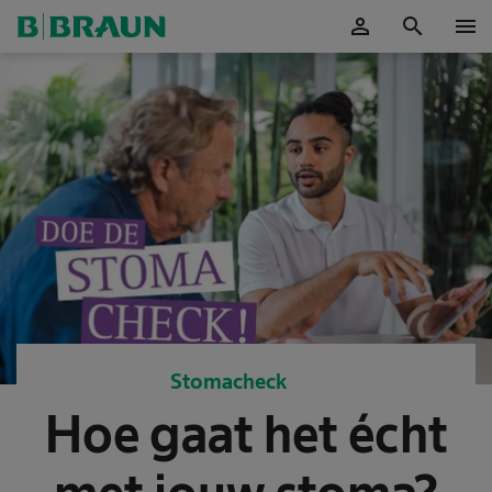
person
search
menu
Accepteer
Stomacheck
Hoe gaat het écht