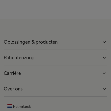
Oplossingen & producten
expand_more
Patiëntenzorg
expand_more
Carrière
expand_more
Over ons
expand_more
Netherlands