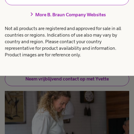
over huidproblemen, lekkage of dagelijks
chevron_right
comfort. Misschien wil je alleen even sparren
More B. Braun Company Websites
over jouw situatie.
Not all products are registered and approved for sale in all
countries or regions. Indications of use also may vary by
Yvette is stomaverpleegkundige en denkt graag
country and region. Please contact your country
vrijblijvend met je mee. Persoonlijk, praktisch en
representative for product availability and information.
Product images are for reference only.
op jouw tempo.
Neem vrijblijvend contact op met Yvette