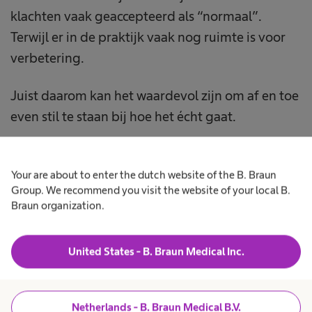
klachten vaak geaccepteerd als “normaal”.
Terwijl er in de praktijk vaak nog ruimte is voor
verbetering.
Juist daarom kan het waardevol zijn om af en toe
even stil te staan bij hoe het écht gaat.
Your are about to enter the dutch website of the B. Braun
Group. We recommend you visit the website of your local B.
Braun organization.
Contact met Yvette
United States - B. Braun Medical Inc.
Soms is het gewoon prettig om je ervaringen of
twijfels met iemand te bespreken die begrijpt
waar je tegenaan loopt. Misschien heb je vragen
Netherlands - B. Braun Medical B.V.