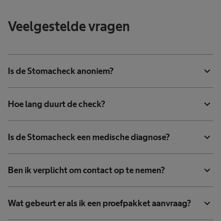
Veelgestelde vragen
expand_more
Is de Stomacheck anoniem?
expand_more
Hoe lang duurt de check?
expand_more
Is de Stomacheck een medische diagnose?
expand_more
Ben ik verplicht om contact op te nemen?
expand_more
Wat gebeurt er als ik een proefpakket aanvraag?