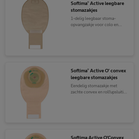
Softima® Active leegbare
stomazakjes
1-delig leegbaar stoma-
opvangzakje voor colo en
ileostomadragers
Softima® Active O' convex
leegbare stomazakjes
Eendelig stomazakje met
zachte convex en roll'upsluiting
voor colo- en
ileostomadragers
Softima Active O'Convex