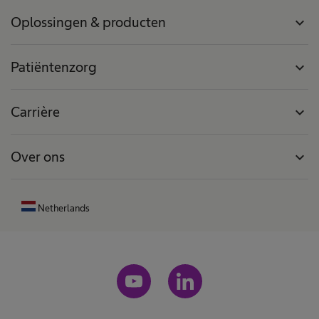
Oplossingen & producten
expand_more
Patiëntenzorg
expand_more
Carrière
expand_more
Over ons
expand_more
Netherlands