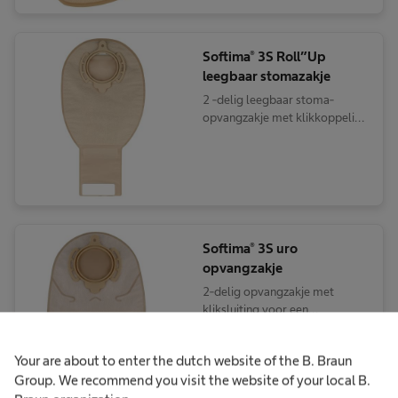
Softima® 3S Roll”Up
leegbaar stomazakje
2 -delig leegbaar stoma-
opvangzakje met klikkoppeling
voor colostoma- en
ileostomadragers
Softima® 3S uro
opvangzakje
2-delig opvangzakje met
kliksluiting voor een
urinestoma
Your are about to enter the dutch website of the B. Braun
Group. We recommend you visit the website of your local B.