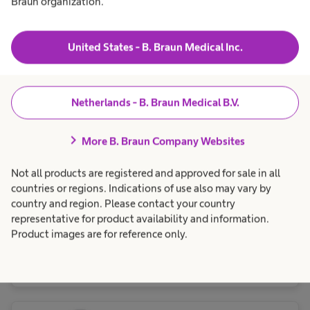
Braun organization.
United States - B. Braun Medical Inc.
2-delig systeem - Met kleefkoppeling
Netherlands - B. Braun Medical B.V.
Softima® Key
chevron_right
More B. Braun Company Websites
Softima® Key
Not all products are registered and approved for sale in all
urostomazakjes
countries or regions. Indications of use also may vary by
country and region. Please contact your country
Softima® Key voor
urinestomadragers is een dun
representative for product availability and information.
en flexibel, 2-delig
Product images are for reference only.
kleefsysteem met een uniek
geleidingssysteem voor een
precieze, eenvoudige en veilige
positionering.