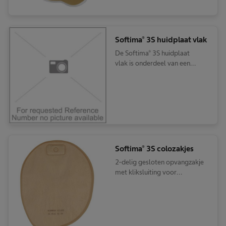
Softima® 3S huidplaat vlak
De Softima® 3S huidplaat
vlak is onderdeel van een
tweedelig stomasysteem met
kliksluiting en geschikt voor
een stoma boven huidniveau
Softima® 3S colozakjes
2-delig gesloten opvangzakje
met kliksluiting voor
colostoma