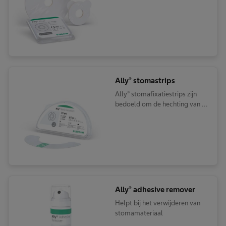
oppervlak rond het stoma te
creëren door eventuele
oneffenheden, holtes en
plooien op te vullen.
Ally® stomastrips
Ally® stomafixatiestrips zijn
bedoeld om de hechting van de
huidplaat te verstevigen
Ally® adhesive remover
Helpt bij het verwijderen van
stomamateriaal