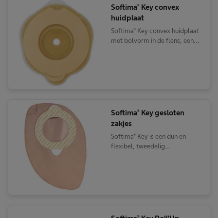
Softima® Key convex
huidplaat
Softima® Key convex huidplaat
met bolvorm in de flens, een
onderdeel van het flexibel 2-
delig stomasysteem met een
kleefsluiting met "sleutel"; voor
stoma onder of op huidniveau.
Softima® Key gesloten
zakjes
Softima® Key is een dun en
flexibel, tweedelig
kleefsysteem met een uniek
geleidingssysteem voor een
precieze, eenvoudige en veilige
positionering.