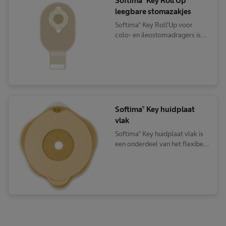
Softima® Key Roll'Up
leegbare stomazakjes
Softima® Key Roll'Up voor
colo- en ileostomadragers is
een dun en flexibel, 2-delig
kleefsysteem met een uniek
geleidingssysteem voor een
precieze, eenvoudige en veilige
positionering.
Softima® Key huidplaat
vlak
Softima® Key huidplaat vlak is
een onderdeel van het flexibel
tweedelig stomasysteem met
een kleefsluiting met "sleutel".