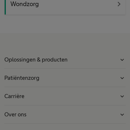
navigate_next
Wondzorg
Oplossingen & producten
expand_more
Patiëntenzorg
expand_more
Carrière
expand_more
Over ons
expand_more