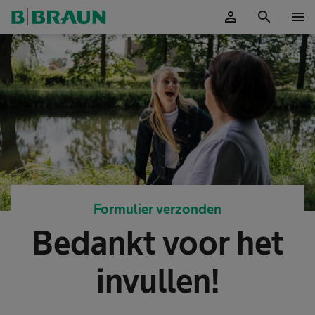
person
search
menu
Accepteer
Formulier verzonden
Bedankt voor het
invullen!