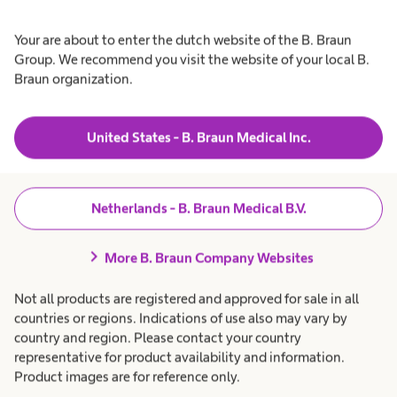
Your are about to enter the dutch website of the B. Braun
navigate_next
Infectiepreventie en controle
Group. We recommend you visit the website of your local B.
Braun organization.
navigate_next
Infuustherapie
United States - B. Braun Medical Inc.
navigate_next
Interventionele vasculaire therapie
Netherlands - B. Braun Medical B.V.
chevron_right
More B. Braun Company Websites
navigate_next
Minimale invasieve chirurgie
Not all products are registered and approved for sale in all
countries or regions. Indications of use also may vary by
country and region. Please contact your country
navigate_next
Neurochirurgie
representative for product availability and information.
Product images are for reference only.