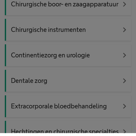
navigate_next
Chirurgische boor- en zaagapparatuur
navigate_next
Chirurgische instrumenten
navigate_next
Continentiezorg en urologie
navigate_next
Dentale zorg
navigate_next
Extracorporale bloedbehandeling
navigate_next
Hechtingen en chirurgische specialties