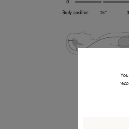
Your
reco
Verschildr
®
M.blue
is leverba
geselecteerde ope