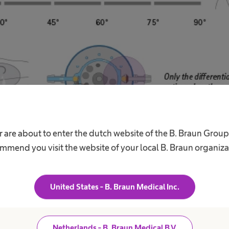
 are about to enter the dutch website of the B. Braun Grou
mmend you visit the website of your local B. Braun organiza
ukeenheid
United States - B. Braun Medical Inc.
ar met vaste verschildrukeenheden van 0, 5, 10 en 
ningsdruk van de verschildrukeenheid is in alle lic
Netherlands - B. Braun Medical B.V.