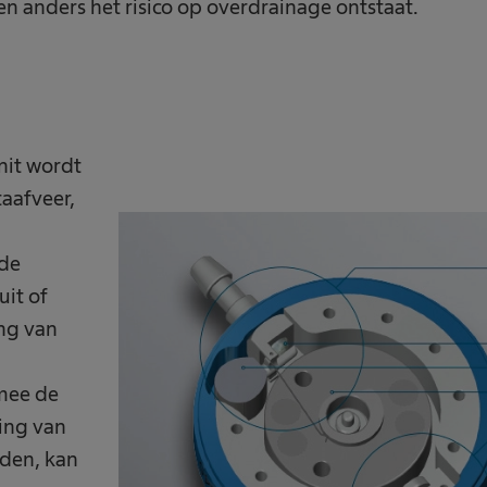
n anders het risico op overdrainage ontstaat.
nit wordt
taafveer,
 de
uit of
ng van
rmee de
ing van
nden, kan