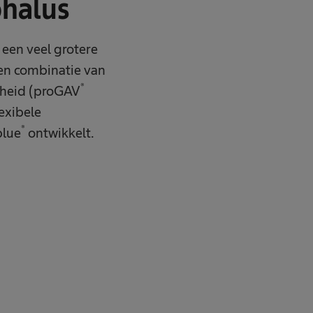
halus
een veel grotere
een combinatie van
®
nheid (proGAV
exibele
®
blue
ontwikkelt.