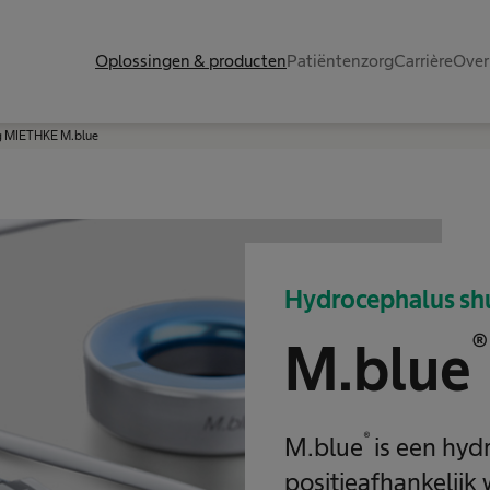
Oplossingen & producten
Patiëntenzorg
Carrière
Over
g MIETHKE M.blue
Hydrocephalus sh
®
M.blue
®
M.blue
is een hyd
positieafhankelijk 