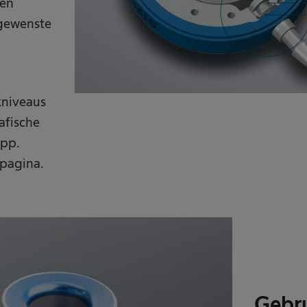
ten
gewenste
kniveaus
afische
app.
 pagina.
Gebru