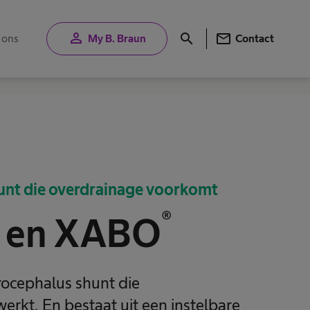
person
mail
search
 ons
My B. Braun
Contact
unt die overdrainage voorkomt
®
en XABO
rocephalus shunt die
werkt. En bestaat uit een instelbare