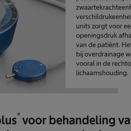
zwaartekrachteenh
verschildrukeenhe
units zorgt voor 
openingsdruk afha
van de patiënt. He
bij overdrainage 
vooral in de recht
lichaamshouding.
®
lus
voor behandeling v