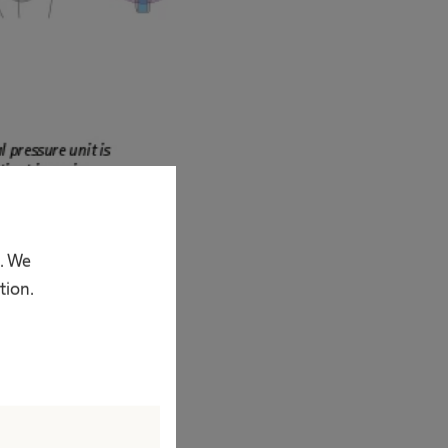
p. We
tion.
15 cmH2O. De
haamshoudingen