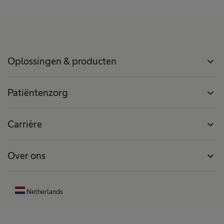
Oplossingen & producten
expand_more
Patiëntenzorg
expand_more
Carrière
expand_more
Over ons
expand_more
Netherlands