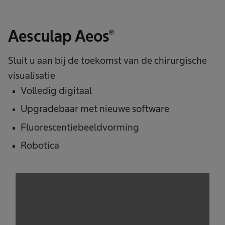
Aesculap Aeos®
Sluit u aan bij de toekomst van de chirurgische
visualisatie
Volledig digitaal
Upgradebaar met nieuwe software
Fluorescentiebeeldvorming
Robotica
We need your consent to load the
service!
This content is not permitted to load due to