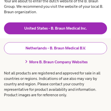
Your are about to enter the dutch website of the B. Braun
Group. We recommend you visit the website of your local B.
Braun organization.
United States - B. Braun Medical Inc.
Echte pioniers werken
Netherlands - B. Braun Medical B.V.
rechtop.
chevron_right
More B. Braun Company Websites
Not all products are registered and approved for sale in all
countries or regions. Indications of use also may vary by
country and region. Please contact your country
representative for product availability and information.
Product images are for reference only.
Focus op de toekomst met
baanbrekende technologie.