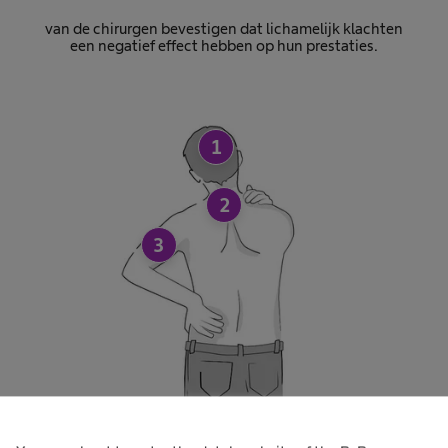
van de chirurgen bevestigen dat lichamelijk klachten
een negatief effect hebben op hun prestaties.
1
2
3