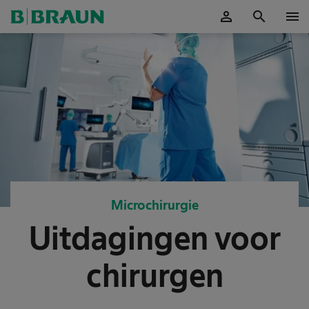
person
search
menu
Accepteer
Microchirurgie
Uitdagingen voor
chirurgen