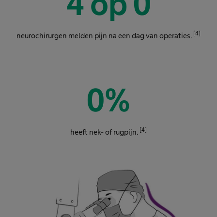
4 op
0
[4]
neurochirurgen melden pijn na een dag van operaties.
0
%
[4]
heeft nek- of rugpijn.