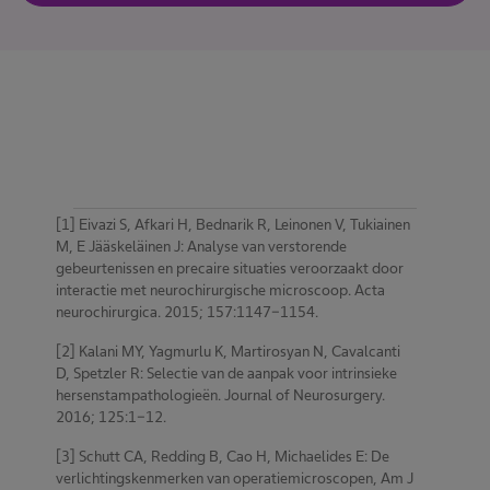
[1] Eivazi S, Afkari H, Bednarik R, Leinonen V, Tukiainen
M, E Jääskeläinen J: Analyse van verstorende
gebeurtenissen en precaire situaties veroorzaakt door
interactie met neurochirurgische microscoop. Acta
neurochirurgica. 2015; 157:1147-1154.
[2] Kalani MY, Yagmurlu K, Martirosyan N, Cavalcanti
D, Spetzler R: Selectie van de aanpak voor intrinsieke
hersenstampathologieën. Journal of Neurosurgery.
2016; 125:1-12.
[3] Schutt CA, Redding B, Cao H, Michaelides E: De
verlichtingskenmerken van operatiemicroscopen, Am J