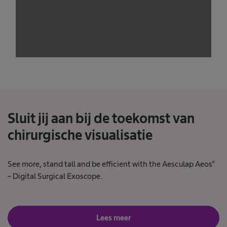
trackers that are not disclosed to the visitor.
The website owner needs to setup the site
with their CMP to add this content to the list
of technologies used.
Powered by
Usercentrics Consent
Management Platform
Sluit jij aan bij de toekomst van
chirurgische visualisatie
See more, stand tall and be efficient with the Aesculap Aeos®
– Digital Surgical Exoscope.
Lees meer