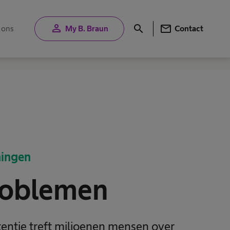
person
mail
search
 ons
My B. Braun
Contact
ingen
roblemen
etentie treft miljoenen mensen over