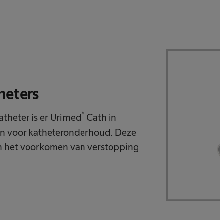
heters
®
theter is er Urimed
Cath in
en voor katheteronderhoud. Deze
 in het voorkomen van verstopping