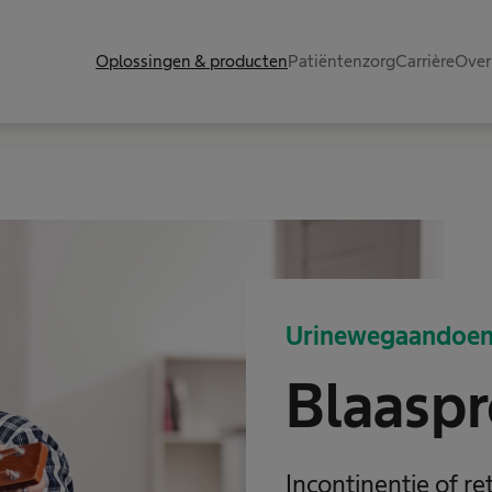
Oplossingen & producten
Patiëntenzorg
Carrière
Over
Urinewegaandoen
Blaasp
Incontinentie of r