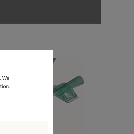
p. We
tion.