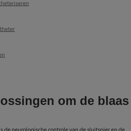
theteriseren
theter
en
lossingen om de blaas
 is de neurologische controle van de sluitspier en de