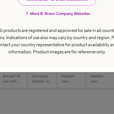
iaal leven.
chevron_right
More B. Braun Company Websites
ll products are registered and approved for sale in all countr
ns. Indications of use also may vary by country and region. 
ntact your country representative for product availability 
information. Product images are for reference only.
Actreen®
Actreen®
Actreen®
Actreen®
Hi-Lite
Hi-Lite
Hi-Lite
Hi-Lite Set
Cath
Cath
katheter
Nelaton
Tiemann
Nelaton 41
Nelaton 20
Male
Actreen® Hi-
Eenmalige
Katheter
Katheter
Male
cm
cm
Lite Cath
katheter voor
voor
voor
Tiemann
zelfkatheteris
intermitteren
zelfkatheteris
Male -
atie met
de
atie met
Katheter
rechte tip
zelfkatheteris
Nelaton tip
voor
atie bij
en
zelfkatheteris
vrouwen en
geïntegreerd
atie met
kinderen
e opvangzak