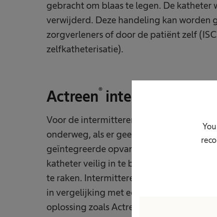
gebracht om blaas te legen. De katheter w
verwijderd. Deze handeling kan worden 
zorgverleners of door de patiënt zelf (ISC
zelfkatheterisatie).
®
Actreen
intermitterende 
Voor de intermitterende methode is er d
Your
onderweg, als er geen toilet in de buurt is
reco
geïntegreerde opvangzak. Een no-touch-
katheter veilig in te brengen zonder dat 
te raken. Intermitterend katheteriseren 
in vergelijking met een verblijfskatheter
®
oplossing zoals Actreen
zichzelf kunnen k