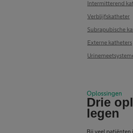
Intermitterend ka
Verblijfskatheter
Subrapubische ka
Externe katheters
Urinemeetsystem
Oplossingen
Drie op
legen
Bij veel patiënten