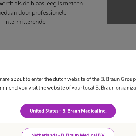
ordt als de blaas leeg is meteen
gedaan door professionele
 - intermitterende
katheters
®
e Actreen
range. Speciaal voor
 are about to enter the dutch website of the B. Braun Grou
, zijn er varianten met een
mmend you visit the website of your local B. Braun organiza
systeem maakt het mogelijk de
de gebruiker de katheter hoeft aan
veroorzaakt minder urineweginfecties
United States - B. Braun Medical Inc.
. Patiënten die met behulp van een
atheteriseren, zijn onafhankelijker
Netherlands - B. Braun Medical B.V.