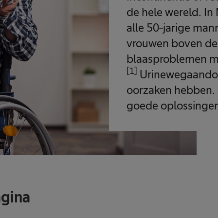
de hele wereld. In
alle 50-jarige ma
vrouwen boven de 
blaasproblemen m
[1]
Urinewegaandoe
oorzaken hebben. 
goede oplossingen
agina