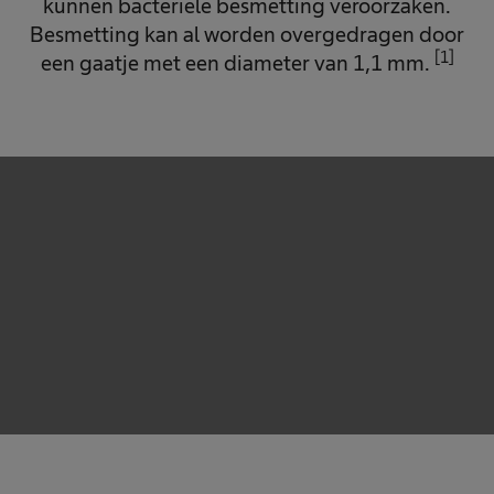
kunnen bacteriële besmetting veroorzaken.
Besmetting kan al worden overgedragen door
[1]
een gaatje met een diameter van 1,1 mm.
We need your consent to load the service!
This content is not permitted to load due to trackers
that are not disclosed to the visitor. The website owner
needs to setup the site with their CMP to add this
content to the list of technologies used.
Powered by
Usercentrics Consent Management
Platform