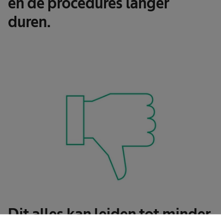
en de procedures langer
duren.
Dit alles kan leiden tot minder