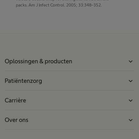
packs. Am J Infect Control. 2005; 33:348–352.
Oplossingen & producten
expand_more
Patiëntenzorg
expand_more
Carrière
expand_more
Over ons
expand_more