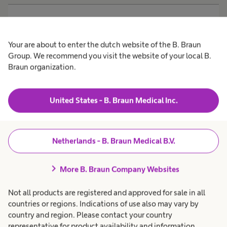
expand_more
Wat is een partusset?
Your are about to enter the dutch website of the B. Braun
Group. We recommend you visit the website of your local B.
Braun organization.
Afvalvermindering herbruikbare specula
United States - B. Braun Medical Inc.
Bespaar jaarlijks meer dan
5.000 kg afval
Netherlands - B. Braun Medical B.V.
Onderzoek wijst uit dat je een enorme
chevron_right
More B. Braun Company Websites
hoeveelheid afval kan besparen wanneer je
Not all products are registered and approved for sale in all
overstapt naar een herbruikbare specula. De
countries or regions. Indications of use also may vary by
5.875 gebruikte wegwerp specula zorgde voor
country and region. Please contact your country
representative for product availability and information.