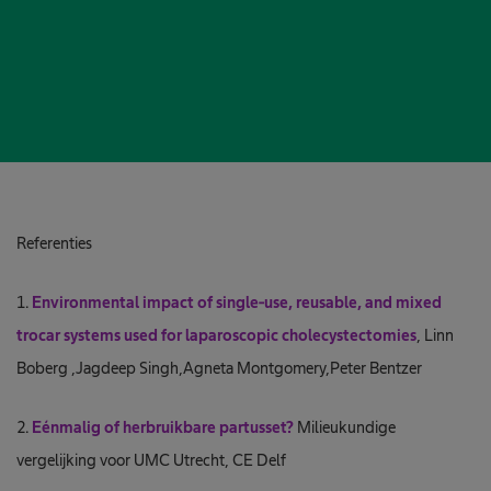
Referenties
1.
Environmental impact of single-use, reusable, and mixed
trocar systems used for laparoscopic cholecystectomies
, Linn
Boberg ,Jagdeep Singh,Agneta Montgomery,Peter Bentzer
2.
Eénmalig of herbruikbare partusset?
Milieukundige
vergelijking voor UMC Utrecht, CE Delf