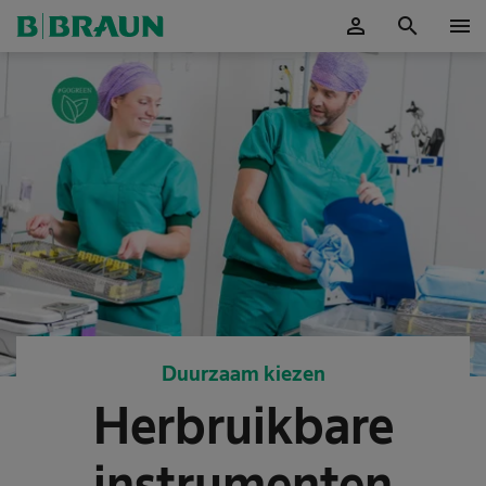
person
search
menu
Accepteer
Duurzaam kiezen
Herbruikbare
instrumenten