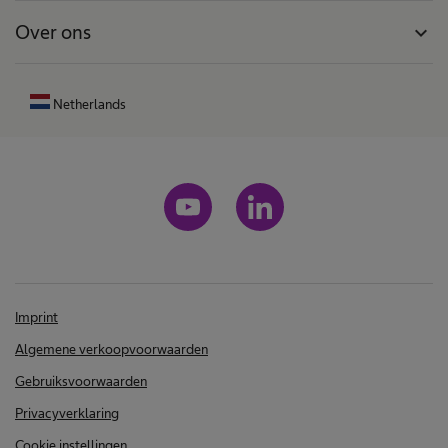
Over ons
expand_more
Netherlands
Imprint
Algemene verkoopvoorwaarden
Gebruiksvoorwaarden
Privacyverklaring
Cookie instellingen