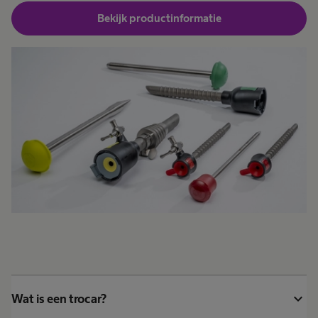
Bekijk productinformatie
expand_more
Wat is een trocar?