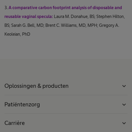
3.
A comparative carbon footprint analysis of disposable and
reusable vaginal specula:
Laura M. Donahue, BS; Stephen Hilton,
BS; Sarah G. Bell, MD; Brent C. Williams, MD, MPH; Gregory A.
Keoleian, PhD
Oplossingen & producten
expand_more
Patiëntenzorg
expand_more
Carrière
expand_more