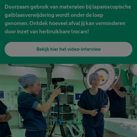
Duurzaam gebruik van materialen bij laparoscopische
galblaasverwijdering wordt onder de loep
genomen. Ontdek hoeveel afval jij kan verminderen
door inzet van herbruikbare trocars!
Bekijk hier het video-interview